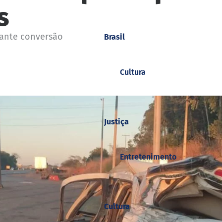
s
rante conversão
Brasil
Cultura
Justiça
Entretenimento
Cultura