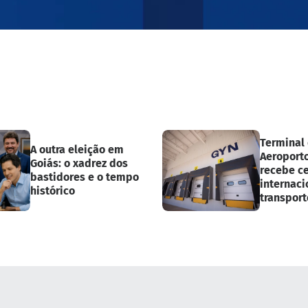
Terminal
A outra eleição em
Aeroport
Goiás: o xadrez dos
recebe ce
bastidores e o tempo
internaci
histórico
transport
medicam