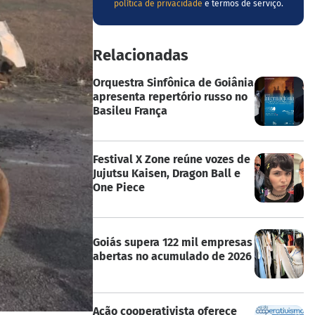
política de privacidade
e termos de serviço.
Relacionadas
Orquestra Sinfônica de Goiânia
apresenta repertório russo no
Basileu França
Festival X Zone reúne vozes de
Jujutsu Kaisen, Dragon Ball e
One Piece
Goiás supera 122 mil empresas
abertas no acumulado de 2026
Ação cooperativista oferece