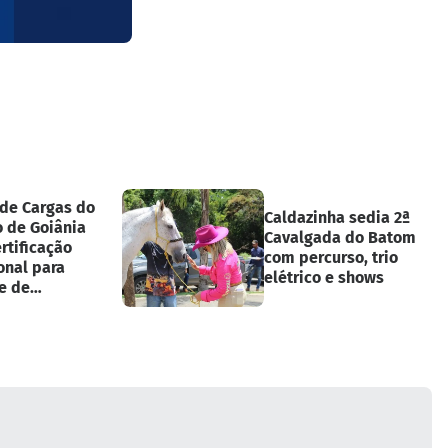
 de Cargas do
Caldazinha sedia 2ª
o de Goiânia
Cavalgada do Batom
rtificação
com percurso, trio
onal para
elétrico e shows
e de
entos