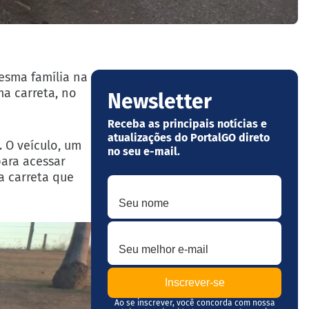
esma família na
ma carreta, no
Newsletter
Receba as principais notícias e
atualizações do PortalGO direto
 O veículo, um
no seu e-mail.
ara acessar
a carreta que
Seu nome
Seu melhor e-mail
Ao se inscrever, você concorda com nossa