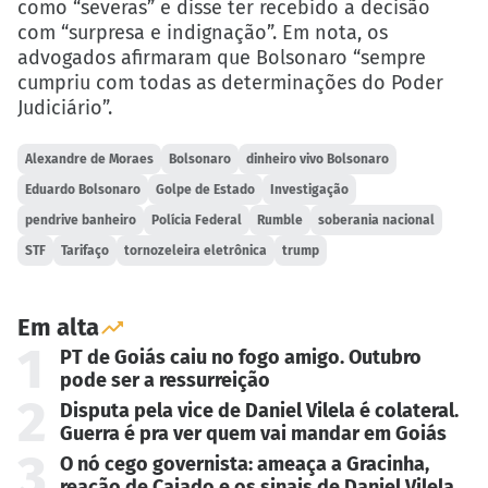
como “severas” e disse ter recebido a decisão
com “surpresa e indignação”. Em nota, os
advogados afirmaram que Bolsonaro “sempre
cumpriu com todas as determinações do Poder
Judiciário”.
Alexandre de Moraes
Bolsonaro
dinheiro vivo Bolsonaro
Eduardo Bolsonaro
Golpe de Estado
Investigação
pendrive banheiro
Polícia Federal
Rumble
soberania nacional
STF
Tarifaço
tornozeleira eletrônica
trump
Em alta
1
PT de Goiás caiu no fogo amigo. Outubro
pode ser a ressurreição
2
Disputa pela vice de Daniel Vilela é colateral.
Guerra é pra ver quem vai mandar em Goiás
3
O nó cego governista: ameaça a Gracinha,
reação de Caiado e os sinais de Daniel Vilela