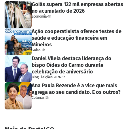
Goiás supera 122 mil empresas abertas
no acumulado de 2026
Economia
·
1h
Ação cooperativista oferece testes de
saúde e educação financeira em
Mineiros
Goiás
·
2h
Daniel Vilela destaca liderança do
bispo Oídes do Carmo durante
celebração de aniversário
Blog Eleições 2026
·
5h
Ana Paula Rezende é a vice que mais
agrega ao seu candidato. E os outros?
Colunas
·
5h