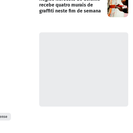
recebe quatro murais de
graffiti neste fim de semana
ense