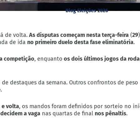
Blog Eleições 2026
tá de volta.
As disputas começam nesta terça-feira
(
29
ada de ida
no primeiro duelo desta fase eliminatória
.
 a competição
, enquanto
os dois últimos jogos da rod
ta de destaques da semana. Outros confrontos de peso
e
.
 e volta
, os mandos foram definidos por sorteio no iní
 decidem a vaga
nas quartas de final
nos pênaltis
.