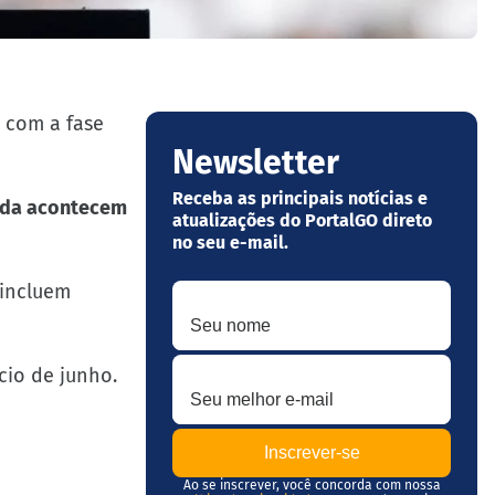
) com a fase
Newsletter
Receba as principais notícias e
ada acontecem
atualizações do PortalGO direto
no seu e-mail.
 incluem
Seu nome
Seu melhor e-mail
cio de junho.
Ao se inscrever, você concorda com nossa