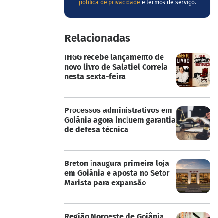
política de privacidade
e termos de serviço.
Relacionadas
IHGG recebe lançamento de
novo livro de Salatiel Correia
nesta sexta-feira
Processos administrativos em
Goiânia agora incluem garantia
de defesa técnica
Breton inaugura primeira loja
em Goiânia e aposta no Setor
Marista para expansão
Região Noroeste de Goiânia