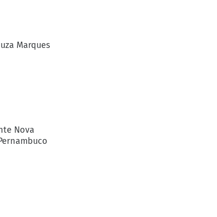
Souza Marques
o
nte Nova
e Pernambuco