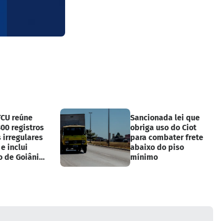
TCU reúne
Sancionada lei que
00 registros
obriga uso do Ciot
 irregulares
para combater frete
e inclui
abaixo do piso
o de Goiânia
mínimo
eitos