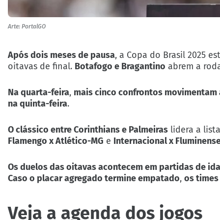
Arte: PortalGO
Após dois meses de pausa
, a Copa do Brasil 2025 es
oitavas de final.
Botafogo e Bragantino
abrem a rod
Na quarta-feira
,
mais cinco confrontos movimentam
na quinta-feira
.
O clássico entre Corinthians e Palmeiras
lidera a lis
Flamengo x Atlético-MG
e
Internacional x Fluminens
Os duelos das oitavas acontecem em partidas de ida
Caso o placar agregado termine empatado
,
os times
Veja a agenda dos jogos