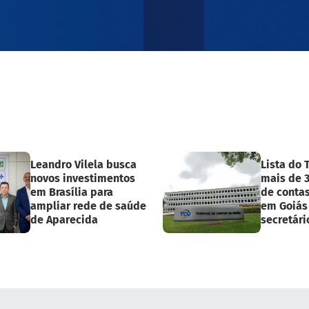
Leandro Vilela busca
Lista do 
novos investimentos
mais de 3
em Brasília para
de contas
ampliar rede de saúde
em Goiás 
de Aparecida
secretári
e ex-pref