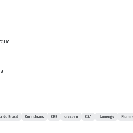
arque
na
a do Brasil
Corinthians
CRB
cruzeiro
CSA
flamengo
Flumin