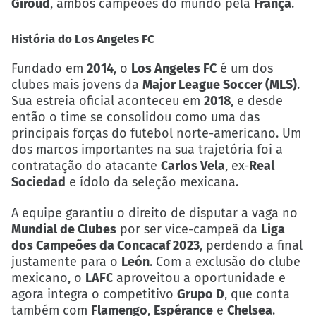
Giroud
, ambos campeões do mundo pela
França
.
História do Los Angeles FC
Fundado em
2014
, o
Los Angeles FC
é um dos
clubes mais jovens da
Major League Soccer (MLS)
.
Sua estreia oficial aconteceu em
2018
, e desde
então o time se consolidou como uma das
principais forças do futebol norte-americano. Um
dos marcos importantes na sua trajetória foi a
contratação do atacante
Carlos Vela
, ex-
Real
Sociedad
e ídolo da seleção mexicana.
A equipe garantiu o direito de disputar a vaga no
Mundial de Clubes
por ser vice-campeã da
Liga
dos Campeões da Concacaf 2023
, perdendo a final
justamente para o
León
. Com a exclusão do clube
mexicano, o
LAFC
aproveitou a oportunidade e
agora integra o competitivo
Grupo D
, que conta
também com
Flamengo
,
Espérance
e
Chelsea
.