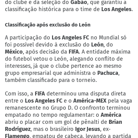
do clube e da seleção do
Gabão
, que garantiu a
classificação histórica para o time de
Los Angeles
.
Classificação após exclusão do León
A participação do
Los Angeles FC
no Mundial só
foi possível devido à exclusão do
León
, do
México
, após decisão da
FIFA
. A entidade máxima
do futebol vetou o León, alegando conflito de
interesses, já que o clube pertence ao mesmo
grupo empresarial que administra o
Pachuca
,
também classificado para o torneio.
Com isso, a
FIFA
determinou uma disputa direta
entre o
Los Angeles FC
e o
América-MEX
pela vaga
remanescente no Grupo D. O confronto terminou
empatado no tempo regulamentar: o
América
abriu o placar com um gol de pênalti de
Brian
Rodríguez
, mas o brasileiro
Igor Jesus
, ex-
Flamengo
, empatou de cabeça, levando a partida