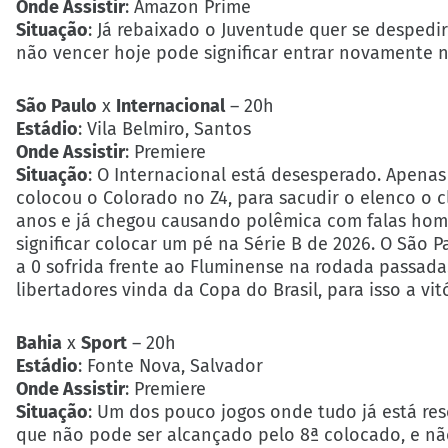
Onde Assistir
: Amazon Prime
Situação
: Já rebaixado o Juventude quer se despedi
não vencer hoje pode significar entrar novamente n
São Paulo
x
Internacional
– 20h
Estádio
: Vila Belmiro, Santos
Onde Assistir
: Premiere
Situação
: O Internacional está desesperado. Apenas
colocou o Colorado no Z4, para sacudir o elenco o c
anos e já chegou causando polêmica com falas hom
significar colocar um pé na Série B de 2026. O São P
a 0 sofrida frente ao Fluminense na rodada passada.
libertadores vinda da Copa do Brasil, para isso a vit
Bahia
x
Sport
– 20h
Estádio
: Fonte Nova, Salvador
Onde Assistir
: Premiere
Situação
: Um dos pouco jogos onde tudo já está res
que não pode ser alcançado pelo 8ª colocado, e não 