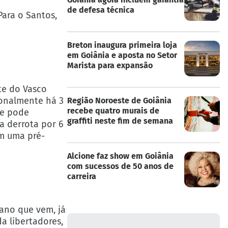
de defesa técnica
Para o Santos,
Breton inaugura primeira loja
em Goiânia e aposta no Setor
Marista para expansão
te do Vasco
ionalmente há 3
Região Noroeste de Goiânia
recebe quatro murais de
je pode
graffiti neste fim de semana
 a derrota por 6
om uma pré-
Alcione faz show em Goiânia
com sucessos de 50 anos de
carreira
 ano que vem, já
a libertadores,