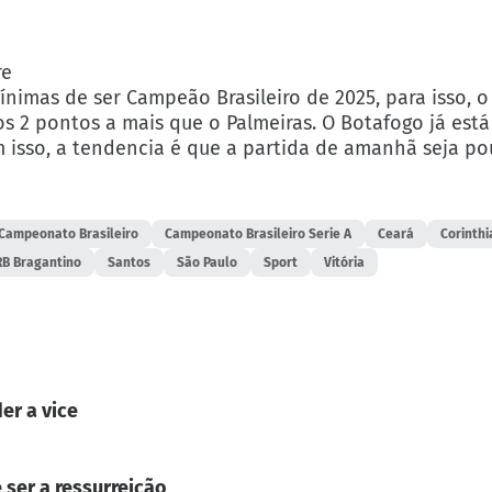
re
nimas de ser Campeão Brasileiro de 2025, para isso, 
s 2 pontos a mais que o Palmeiras. O Botafogo já está
 isso, a tendencia é que a partida de amanhã seja po
Campeonato Brasileiro
Campeonato Brasileiro Serie A
Ceará
Corinthi
RB Bragantino
Santos
São Paulo
Sport
Vitória
er a vice
 ser a ressurreição