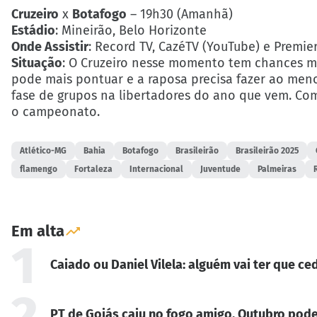
Cruzeiro
x
Botafogo
– 19h30 (Amanhã)
Estádio
: Mineirão, Belo Horizonte
Onde Assistir
: Record TV, CazéTV (YouTube) e Premie
Situação
: O Cruzeiro nesse momento tem chances mí
pode mais pontuar e a raposa precisa fazer ao meno
fase de grupos na libertadores do ano que vem. Com
o campeonato.
Atlético-MG
Bahia
Botafogo
Brasileirão
Brasileirão 2025
flamengo
Fortaleza
Internacional
Juventude
Palmeiras
Em alta
1
Caiado ou Daniel Vilela: alguém vai ter que ced
2
PT de Goiás caiu no fogo amigo. Outubro pode