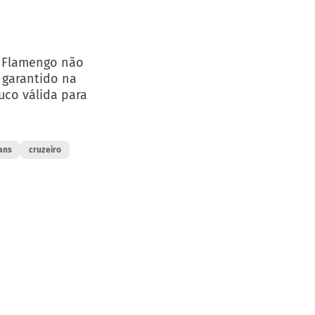
o Flamengo não
 garantido na
uco válida para
ans
cruzeiro