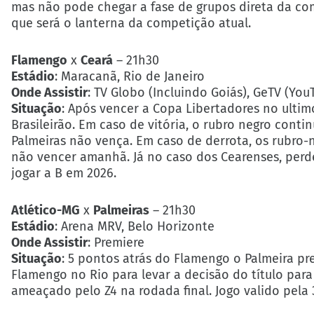
mas não pode chegar a fase de grupos direta da comp
que será o lanterna da competição atual.
Flamengo
x
Ceará
– 21h30
Estádio
: Maracanã, Rio de Janeiro
Onde Assistir
: TV Globo (Incluindo Goiás), GeTV (You
Situação
: Após vencer a Copa Libertadores no ulti
Brasileirão. Em caso de vitória, o rubro negro cont
Palmeiras não vença. Em caso de derrota, os rubro-
não vencer amanhã. Já no caso dos Cearenses, perde
jogar a B em 2026.
Atlético-MG
x
Palmeiras
– 21h30
Estádio
: Arena MRV, Belo Horizonte
Onde Assistir
: Premiere
Situação
: 5 pontos atrás do Flamengo o Palmeira pr
Flamengo no Rio para levar a decisão do título para
ameaçado pelo Z4 na rodada final. Jogo valido pela