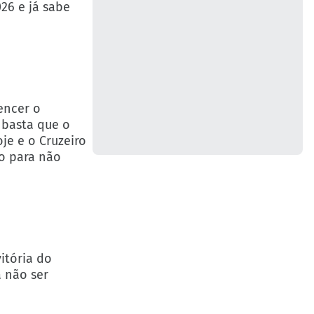
26 e já sabe
encer o
 basta que o
je e o Cruzeiro
do para não
itória do
a não ser