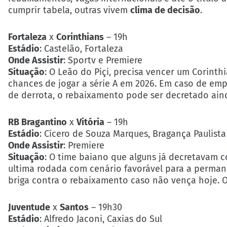
cumprir tabela, outras vivem
clima de decisão
.
Fortaleza
x
Corinthians
– 19h
Estádio
: Castelão, Fortaleza
Onde Assistir
: Sportv e Premiere
Situação
: O Leão do Piçi, precisa vencer um Corint
chances de jogar a série A em 2026. Em caso de emp
de derrota, o rebaixamento pode ser decretado ain
RB Bragantino
x
Vitória
– 19h
Estádio
: Cícero de Souza Marques, Bragança Paulista
Onde Assistir
: Premiere
Situação
: O time baiano que alguns já decretavam c
ultima rodada com cenário favorável para a permanê
briga contra o rebaixamento caso não vença hoje. O
Juventude
x
Santos
– 19h30
Estádio
: Alfredo Jaconi, Caxias do Sul