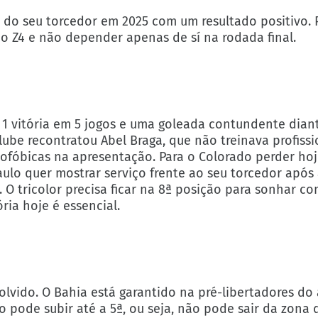
r do seu torcedor em 2025 com um resultado positivo. 
o Z4 e não depender apenas de sí na rodada final.
 1 vitória em 5 jogos e uma goleada contundente dian
lube recontratou Abel Braga, que não treinava profiss
ofóbicas na apresentação. Para o Colorado perder ho
aulo quer mostrar serviço frente ao seu torcedor após
 O tricolor precisa ficar na 8ª posição para sonhar c
ória hoje é essencial.
olvido. O Bahia está garantido na pré-libertadores do
pode subir até a 5ª, ou seja, não pode sair da zona d