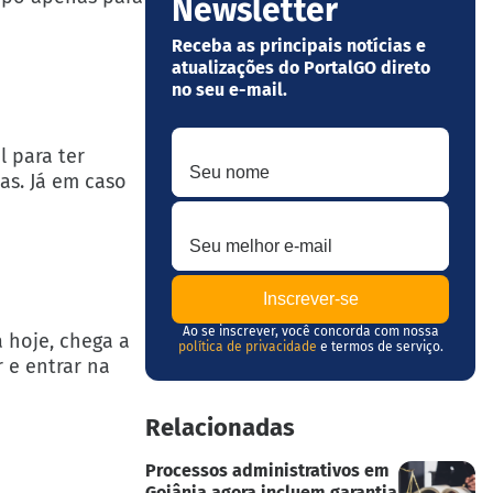
Newsletter
Receba as principais notícias e
atualizações do PortalGO direto
no seu e-mail.
Seu nome
l para ter
as. Já em caso
Seu melhor e-mail
Ao se inscrever, você concorda com nossa
 hoje, chega a
política de privacidade
e termos de serviço.
 e entrar na
Relacionadas
Processos administrativos em
Goiânia agora incluem garantia