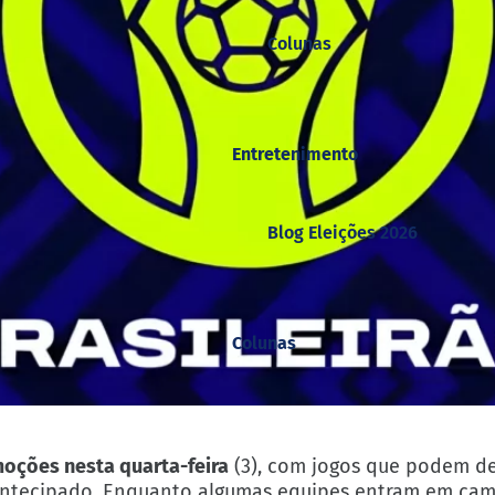
Colunas
Entretenimento
Blog Eleições 2026
Colunas
moções nesta quarta-feira
(3), com jogos que podem de
o antecipado. Enquanto algumas equipes entram em ca