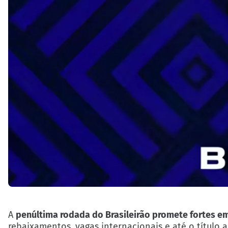
A
penúltima rodada do Brasileirão promete fortes e
rebaixamentos, vagas internacionais e até o títul