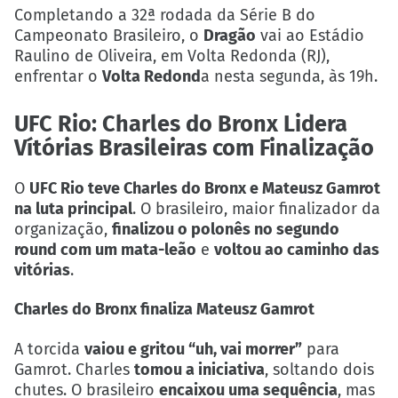
Completando a 32ª rodada da Série B do
Campeonato Brasileiro, o
Dragão
vai ao Estádio
Raulino de Oliveira, em Volta Redonda (RJ),
enfrentar o
Volta Redond
a nesta segunda, às 19h.
UFC Rio: Charles do Bronx Lidera
Vítórias Brasileiras com Finalização
O
UFC Rio teve Charles do Bronx e Mateusz Gamrot
na luta principal
. O brasileiro, maior finalizador da
organização,
finalizou o polonês no segundo
round com um mata-leão
e
voltou ao caminho das
vitórias
.
Charles do Bronx finaliza Mateusz Gamrot
A torcida
vaiou e gritou “uh, vai morrer”
para
Gamrot. Charles
tomou a iniciativa
, soltando dois
chutes. O brasileiro
encaixou uma sequência
, mas