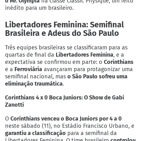
o Mr. Olympia
na classe Classic Physique, um feito
inédito para um brasileiro.
Libertadores Feminina: Semifinal
Brasileira e Adeus do São Paulo
Três equipes brasileiras se classificaram para as
quartas de final da
Libertadores Feminina
, e a
expectativa se confirmou em parte: o
Corinthians
e a
Ferroviária
avançaram para protagonizar uma
semifinal nacional, mas
o São Paulo sofreu uma
eliminação traumática
.
Corinthians 4 x 0 Boca Juniors: O Show de Gabi
Zanotti
O
Corinthians venceu o Boca Juniors por 4 a 0
neste sábado (11), no Estádio Francisco Urbano, e
garantiu a classificação
para a semifinal da
Libertadores Feminina. O time brasileiro
controlou