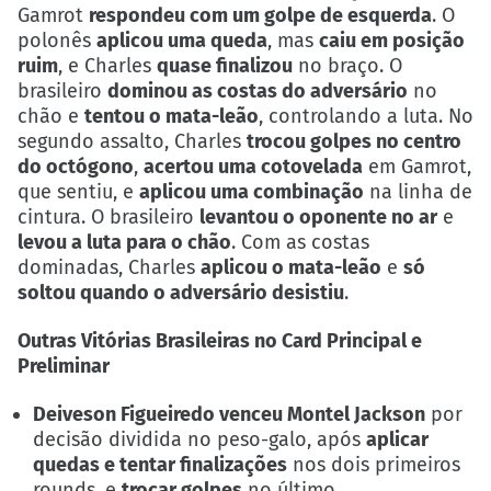
Gamrot
respondeu com um golpe de esquerda
. O
polonês
aplicou uma queda
, mas
caiu em posição
ruim
, e Charles
quase finalizou
no braço. O
brasileiro
dominou as costas do adversário
no
chão e
tentou o mata-leão
, controlando a luta. No
segundo assalto, Charles
trocou golpes no centro
do octógono
,
acertou uma cotovelada
em Gamrot,
que sentiu, e
aplicou uma combinação
na linha de
cintura. O brasileiro
levantou o oponente no ar
e
levou a luta para o chão
. Com as costas
dominadas, Charles
aplicou o mata-leão
e
só
soltou quando o adversário desistiu
.
Outras Vitórias Brasileiras no Card Principal e
Preliminar
Deiveson Figueiredo venceu Montel Jackson
por
decisão dividida no peso-galo, após
aplicar
quedas e tentar finalizações
nos dois primeiros
rounds, e
trocar golpes
no último.