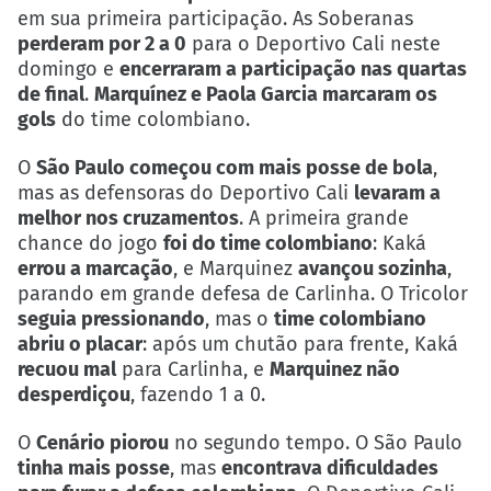
em sua primeira participação. As Soberanas
perderam por 2 a 0
para o Deportivo Cali neste
domingo e
encerraram a participação nas quartas
de final
.
Marquínez e Paola Garcia marcaram os
gols
do time colombiano.
O
São Paulo começou com mais posse de bola
,
mas as defensoras do Deportivo Cali
levaram a
melhor nos cruzamentos
. A primeira grande
chance do jogo
foi do time colombiano
: Kaká
errou a marcação
, e Marquinez
avançou sozinha
,
parando em grande defesa de Carlinha. O Tricolor
seguia pressionando
, mas o
time colombiano
abriu o placar
: após um chutão para frente, Kaká
recuou mal
para Carlinha, e
Marquinez não
desperdiçou
, fazendo 1 a 0.
O
Cenário piorou
no segundo tempo. O São Paulo
tinha mais posse
, mas
encontrava dificuldades