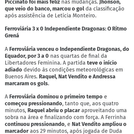
Piccinato foi mais feliz
nas mudanças.
Jhonson,
que veio do banco, marcou o gol
da classificação
após assistência de Letícia Monteiro.
Ferroviária 3 x 0 Independiente Dragonas: O Ritmo
Grená
A
Ferroviária venceu o Independiente Dragonas, do
Equador, por 3 a 0
nas quartas de final da
Libertadores Feminina. A partida
teve o início
adiado
devido às condições meteorológicas em
Buenos Aires.
Raquel, Nat Vendito e Andressa
marcaram os gols
.
A
Ferroviária dominou o primeiro tempo
e
começou pressionando
, tanto que, aos quatro
minutos,
Raquel abriu o placar
aproveitando uma
sobra na área e finalizando com força. A Ferrinha
continuou pressionando
, e
Nat Vendito ampliou o
marcador
aos 29 minutos, após jogada de Duda