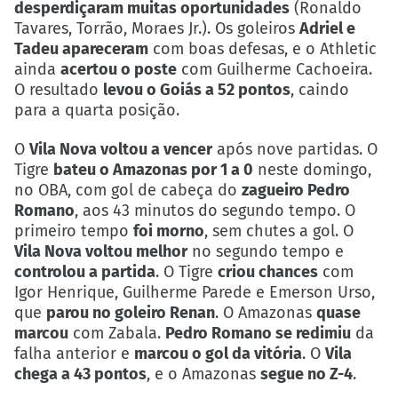
desperdiçaram muitas oportunidades
(Ronaldo
Tavares, Torrão, Moraes Jr.). Os goleiros
Adriel e
Tadeu apareceram
com boas defesas, e o Athletic
ainda
acertou o poste
com Guilherme Cachoeira.
O resultado
levou o Goiás a 52 pontos
, caindo
para a quarta posição.
O
Vila Nova voltou a vencer
após nove partidas. O
Tigre
bateu o Amazonas por 1 a 0
neste domingo,
no OBA, com gol de cabeça do
zagueiro Pedro
Romano
, aos 43 minutos do segundo tempo. O
primeiro tempo
foi morno
, sem chutes a gol. O
Vila Nova voltou melhor
no segundo tempo e
controlou a partida
. O Tigre
criou chances
com
Igor Henrique, Guilherme Parede e Emerson Urso,
que
parou no goleiro Renan
. O Amazonas
quase
marcou
com Zabala.
Pedro Romano se redimiu
da
falha anterior e
marcou o gol da vitória
. O
Vila
chega a 43 pontos
, e o Amazonas
segue no Z-4
.