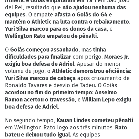
Athletic e Goiás empataram em 1 a 1
em São João
del Rei, resultado que
não ajudou nenhuma das
equipes
. O empate
afasta o Goiás do G4
e
mantém o Athletic na luta contra o rebaixamento
.
Yuri Silva marcou para os donos da casa
, e
Wellington Rato empatou de pênalti
.
O
Goiás começou assanhado
, mas
tinha
dificuldades para finalizar
com perigo.
Moraes Jr.
exigiu boa defesa de Adriel
. Apesar do menor
volume de jogo, o
Athletic demonstrou eficiência
:
Yuri Silva marcou de cabeça
após cruzamento de
Ronaldo Tavares e desvio de Tadeu. O Goiás
acordou no fim do primeiro tempo
:
Anselmo
Ramon acertou o travessão
, e
William Lepo exigiu
boa defesa de Adriel
.
No segundo tempo,
Kauan Lindes cometeu pênalti
em Wellington Rato logo aos três minutos.
Rato
bateu e deixou tudo igual
. As equipes