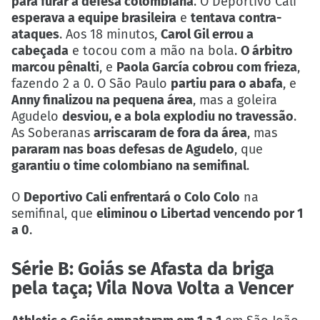
para furar a defesa colombiana
. O Deportivo Cali
esperava a equipe brasileira
e
tentava contra-
ataques
. Aos 18 minutos,
Carol Gil errou a
cabeçada
e tocou com a mão na bola.
O árbitro
marcou pênalti
, e
Paola García cobrou com frieza
,
fazendo 2 a 0. O São Paulo
partiu para o abafa
, e
Anny finalizou na pequena área
, mas a goleira
Agudelo
desviou, e a bola explodiu no travessão
.
As Soberanas
arriscaram de fora da área
, mas
pararam nas boas defesas de Agudelo
, que
garantiu o time colombiano na semifinal
.
O
Deportivo Cali enfrentará o Colo Colo
na
semifinal, que
eliminou o Libertad vencendo por 1
a 0
.
Série B: Goiás se Afasta da briga
pela taça; Vila Nova Volta a Vencer