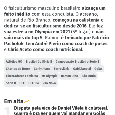
O fisiculturismo masculino brasileiro
alcança um
feito inédito
com esta conquista. O acreano,
natural de Rio Branco,
começou na calistenia
e
dedica-se ao fisiculturismo desde 2016
. Ele
fez
sua estreia no Olympia em 2021
(5º lugar) e
não
saiu mais do top 5
. Ramon
é treinado por Fabrício
Pacholok
,
tem André Pierin como coach de poses
e
Chris Aceto como coach nutricional
.
Atlético GO
Brasileirão Série B
Campeonato Brasileiro Série B
Charles do Bronx
Corinthians
Ferroviária
Gabi Zanotti
Goiás
Libertadores Feminina
Mr Olympia
Ramon Dino
São Paulo
Série B
UFC
UFC Rio
Vila Nova
Em alta
1
Disputa pela vice de Daniel Vilela é colateral.
Guerra é pra ver quem vai mandar em Goiás