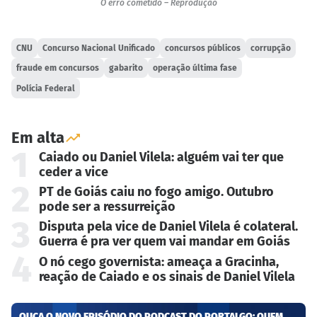
O erro cometido – Reprodução
CNU
Concurso Nacional Unificado
concursos públicos
corrupção
fraude em concursos
gabarito
operação última fase
Polícia Federal
Em alta
1
Caiado ou Daniel Vilela: alguém vai ter que
ceder a vice
2
PT de Goiás caiu no fogo amigo. Outubro
pode ser a ressurreição
3
Disputa pela vice de Daniel Vilela é colateral.
Guerra é pra ver quem vai mandar em Goiás
4
O nó cego governista: ameaça a Gracinha,
reação de Caiado e os sinais de Daniel Vilela
OUÇA O NOVO EPISÓDIO DO PODCAST DO PORTALGO: QUEM