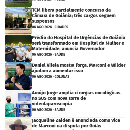
TCM libera parcialmente concurso da
Câmara de Goiânia; três cargos seguem
suspensos
06 AGO 2026 · CIDADES
Prédio do Hospital de Urgências de Goiânia
será transformado em Hospital da Mulher e
Maternidade, anuncia Governador
06 AGO 2026 · SAÚDE
Daniel Vilela mostra força. Marconi e Wilder
ajudam a aumentar isso
06 AGO 2026 · COLUNAS
Araújo Jorge amplia cirurgias oncológicas
no SUS com nova torre de
videolaparoscopia
06 AGO 2026 · SAÚDE
Jacqueline Zaiden é anunciada como vice
de Marconi na disputa por Goiás