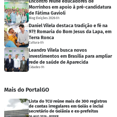
Encontro reúne educadores de
Morrinhos em apoio à pré-candidatura
de Fátima Gavioli
Blog Eleições 2026
·
8h
Daniel Vilela destaca tradição e fé na
97ª Romaria do Bom Jesus da Lapa, em
Terra Ronca
Cultura
·
8h
Leandro Vilela busca novos
investimentos em Brasília para ampliar
rede de saúde de Aparecida
Cidades
·
9h
Mais do PortalGO
Lista do TCU reúne mais de 300 registros
de contas irregulares em Goiás e inclui
secretário de Goiânia e ex-prefeitos
06 AGO 2026 · PODER