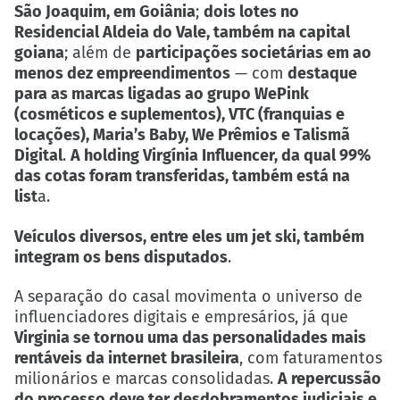
São Joaquim, em Goiânia
;
dois lotes no
Residencial Aldeia do Vale, também na capital
goiana
; além de
participações societárias em ao
menos dez empreendimentos
— com
destaque
para as marcas ligadas ao grupo WePink
(cosméticos e suplementos), VTC (franquias e
locações), Maria’s Baby, We Prêmios e Talismã
Digital
.
A holding Virgínia Influencer, da qual 99%
das cotas foram transferidas, também está na
list
a.
Veículos diversos, entre eles um jet ski, também
integram os bens disputados
.
A separação do casal movimenta o universo de
influenciadores digitais e empresários, já que
Virginia se tornou uma das personalidades mais
rentáveis da internet brasileira
, com faturamentos
milionários e marcas consolidadas.
A repercussão
do processo deve ter desdobramentos judiciais e