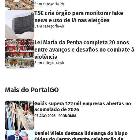
Sem categoria
·
2h
TSE cria órgão para monitorar fake
news e uso de IA nas eleições
Sem categoria
·
4h
Lei Maria da Penha completa 20 anos
entre avanços e desafios no combate à
violência
Sem categoria
·
4h
Mais do PortalGO
Goiás supera 122 mil empresas abertas no
acumulado de 2026
07 AGO 2026 · ECONOMIA
Daniel Vilela destaca liderança do bispo
Oídes do Carmo durante celebração de