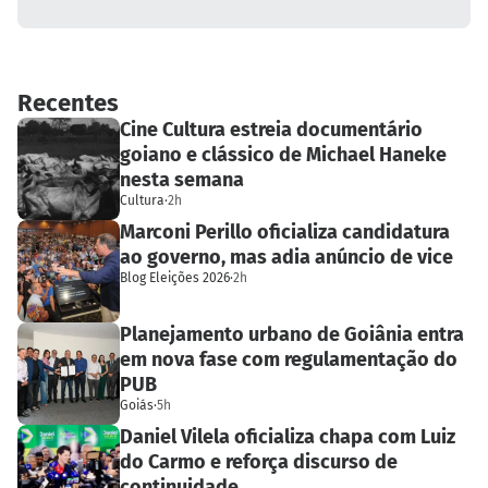
Recentes
Cine Cultura estreia documentário
goiano e clássico de Michael Haneke
nesta semana
Cultura
·
2h
Marconi Perillo oficializa candidatura
ao governo, mas adia anúncio de vice
Blog Eleições 2026
·
2h
Planejamento urbano de Goiânia entra
em nova fase com regulamentação do
PUB
Goiás
·
5h
Daniel Vilela oficializa chapa com Luiz
do Carmo e reforça discurso de
continuidade