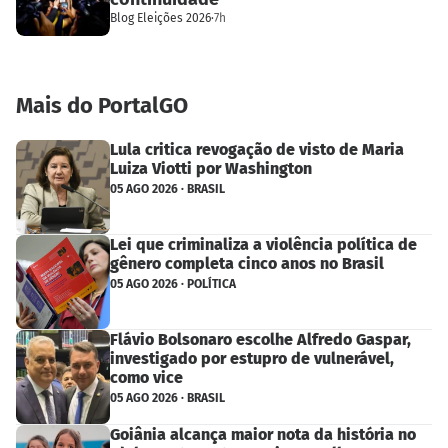
Blog Eleições 2026
·
7h
Mais do PortalGO
Lula critica revogação de visto de Maria
Luiza Viotti por Washington
05 AGO 2026 · BRASIL
Lei que criminaliza a violência política de
gênero completa cinco anos no Brasil
05 AGO 2026 · POLÍTICA
Flávio Bolsonaro escolhe Alfredo Gaspar,
investigado por estupro de vulnerável,
como vice
05 AGO 2026 · BRASIL
Goiânia alcança maior nota da história no