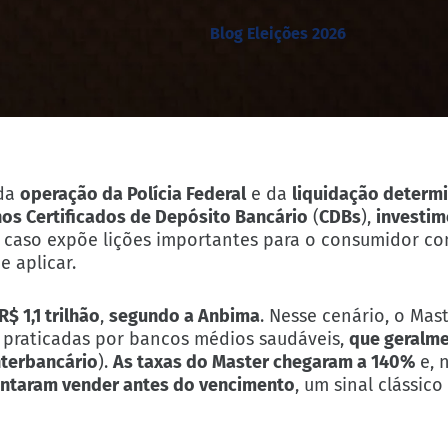
Blog Eleições 2026
da
operação da Polícia Federal
e da
liquidação determ
nos Certificados de Depósito Bancário
(
CDBs
),
investim
O caso expõe lições importantes para o consumidor c
e aplicar.
 1,1 trilhão
,
segundo a Anbima
. Nesse cenário, o Ma
 praticadas por bancos médios saudáveis,
que geralm
nterbancário
).
As taxas do Master chegaram a 140%
e, 
entaram vender antes do vencimento
, um sinal clássic