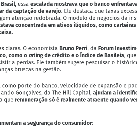
Brasil
, essa
escalada mostrava que o banco enfrentava
er da captação de varejo
. Ele destaca que taxas exces
xigem atenção redobrada. O modelo de negócios da ins
stava concentrada em ativos ilíquidos
,
como carteira
caixa
.
es claras. O economista
Bruno Perri
, da
Forum Investim
ico
,
como o rating de crédito e o Índice de Basileia
, que
tir a perdas. Ele também sugere pesquisar o histórico
nças bruscas na gestão.
s, como porte do banco, velocidade de expansão e pa
ando Gonçalves, da The Hill Capital,
ajudam a identifi
rça que
remuneração só é realmente atraente quando v
aumentam a segurança do consumidor
: