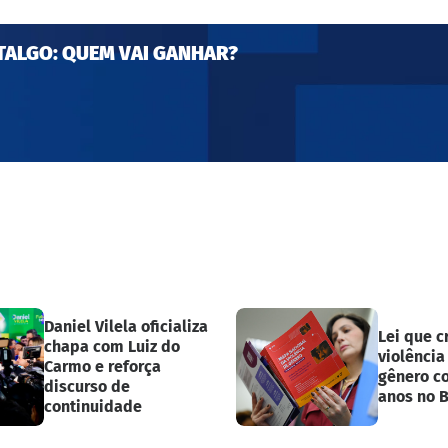
TALGO: QUEM VAI GANHAR?
Daniel Vilela oficializa
Lei que c
chapa com Luiz do
violência
Carmo e reforça
gênero c
discurso de
anos no B
continuidade