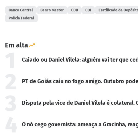
Banco Central
Banco Master
CDB
CDI
Certificado de Depósit
Polícia Federal
Em alta
1
Caiado ou Daniel Vilela: alguém vai ter que ced
2
PT de Goiás caiu no fogo amigo. Outubro pode
3
Disputa pela vice de Daniel Vilela é colateral
4
O nó cego governista: ameaça a Gracinha, reaç