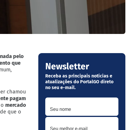
inada pelo
ento que
Newsletter
omum,
Receba as principais notícias e
atualizações do PortalGO direto
no seu e-mail.
ster chamou
ente pagam
Seu nome
no
mercado
o de que o
Seu melhor e-mail