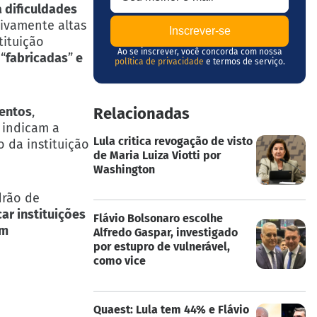
 dificuldades
sivamente altas
tituição
Ao se inscrever, você concorda com nossa
s
“
fabricadas
”
e
política de privacidade
e termos de serviço.
entos
,
Relacionadas
 indicam a
Lula critica revogação de visto
 da instituição
de Maria Luiza Viotti por
Washington
drão de
car instituições
Flávio Bolsonaro escolhe
em
Alfredo Gaspar, investigado
por estupro de vulnerável,
como vice
Quaest: Lula tem 44% e Flávio