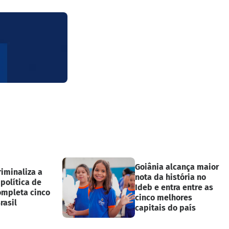
Goiânia alcança maior
riminaliza a
nota da história no
 política de
Ideb e entra entre as
ompleta cinco
cinco melhores
rasil
capitais do país