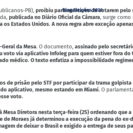
ublicanos-PB),
proibiu parlamentares de votarem pelo
Blog Eleições 2026
ida,
publicada no Diário Oficial da Câmara
, surge como
a os Estados Unidos
.
A nova regra abre exceção apena
a-Geral da Mesa
. O documento,
assinado pelo secretári
u voto via aplicativo Infoleg para quem estiver fora do 
tado médico
.
O texto enfatiza a impossibilidade regimen
s de prisão pelo STF por participar da trama golpista
 do aplicativo
,
mesmo estando em Miami
. O parlament
esse voto
.
à Mesa Diretora nesta terça-feira (25) ordenando que a
re de Moraes já determinou a execução da pena do ex-d
agem de deixar o Brasil e exigido a entrega de seus p