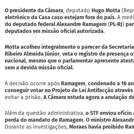
O presidente da Câmara
, deputado
Hugo Motta
(Rep
eletrônico da Casa caso estejam fora do país
. A med
do deputado federal Alexandre Ramagem
(
PL-RJ
)
par
deputados em missão oficial autorizada
.
Motta acolheu integralmente o parecer da Secretari
Ribeiro Almeida Júnior
,
veta o registro de presença o
nacional
,
mesmo que o parlamentar apresente ates
sem a devida missão oficial
.
A decisão ocorre após
Ramagem
,
condenado a 16 ano
conseguir votar no Projeto de Lei Antifacção através
evitar a prisão.
A Câmara estuda agora a anulação d
Além da questão administrativa,
o STF enviou ofício 
perda do mandato de Ramagem
.
O ministro Alexand
Durante as investigações,
Moraes havia proibido Ram