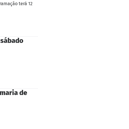
ramação terá 12
e sábado
omaria de