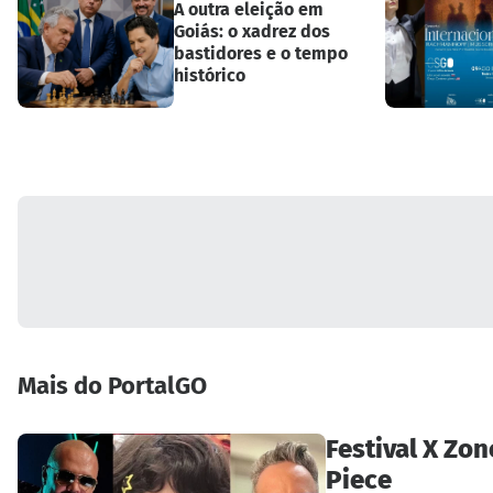
A outra eleição em
Goiás: o xadrez dos
bastidores e o tempo
histórico
Mais do PortalGO
Festival X Zon
Piece