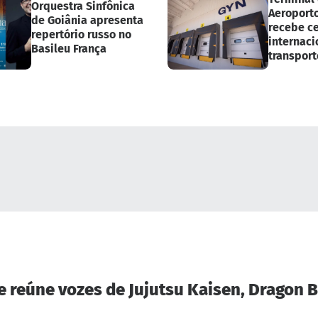
Orquestra Sinfônica
Aeroport
de Goiânia apresenta
recebe ce
repertório russo no
internaci
Basileu França
transport
medicam
e reúne vozes de Jujutsu Kaisen, Dragon B