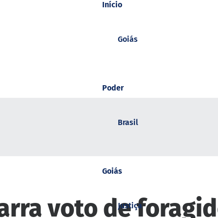
Início
Goiás
Poder
Brasil
Goiás
rra voto de foragi
Justiça