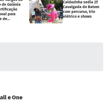
Caldazinha sedia 2ª
o de Goiânia
Cavalgada do Batom
rtificação
com percurso, trio
onal para
elétrico e shows
e de
entos
all e One