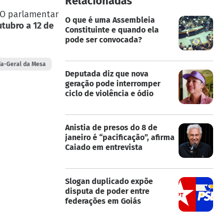
Relacionadas
 O parlamentar
O que é uma Assembleia
tubro a 12 de
Constituinte e quando ela
pode ser convocada?
ia-Geral da Mesa
Deputada diz que nova
geração pode interromper
ciclo de violência e ódio
Anistia de presos do 8 de
janeiro é “pacificação”, afirma
Caiado em entrevista
Slogan duplicado expõe
disputa de poder entre
federações em Goiás