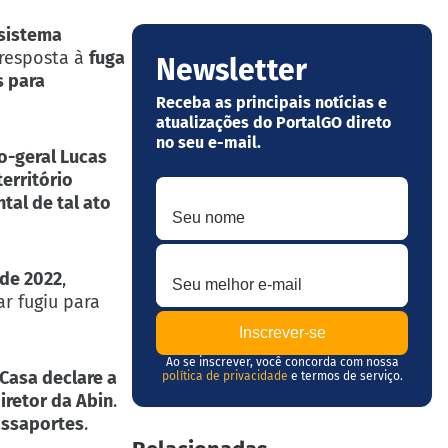
 sistema
 resposta à
fuga
Newsletter
s para
Receba as principais notícias e
atualizações do PortalGO direto
no seu e-mail.
o-geral Lucas
território
Seu nome
tal de tal ato
Seu melhor e-mail
 de 2022
,
ar fugiu para
Ao se inscrever, você concorda com nossa
 Casa declare a
política de privacidade
e termos de serviço.
iretor da Abin
.
assaportes
.