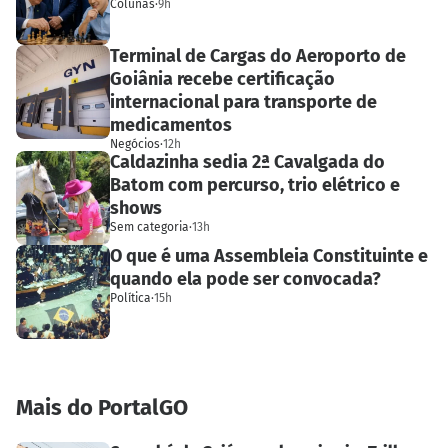
Colunas
·
9h
Terminal de Cargas do Aeroporto de
Goiânia recebe certificação
internacional para transporte de
medicamentos
Negócios
·
12h
Caldazinha sedia 2ª Cavalgada do
Batom com percurso, trio elétrico e
shows
Sem categoria
·
13h
O que é uma Assembleia Constituinte e
quando ela pode ser convocada?
Política
·
15h
Mais do PortalGO