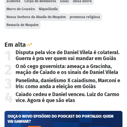
acidente
Corpo de Bombeiros
Goiás
idosa morre
Morro do Cruzeiro
Niquelândia
Nossa Senhora da Abadia do Muquém
promessa religiosa
Romaria de Muquém
Em alta
1
Disputa pela vice de Daniel Vilela é colateral.
Guerra é pra ver quem vai mandar em Goiás
2
O nó cego governista: ameaça a Gracinha,
reação de Caiado e os sinais de Daniel Vilela
3
Panelinha, danielismo X caiadismo, Marconi e
Iris: como anda a eleição em Goiás
4
Caiado cedeu e Daniel venceu. Luiz do Carmo
vice. Agora é que são elas
OUÇA O NOVO EPISÓDIO DO PODCAST DO PORTALGO: QUEM
VAI GANHAR?