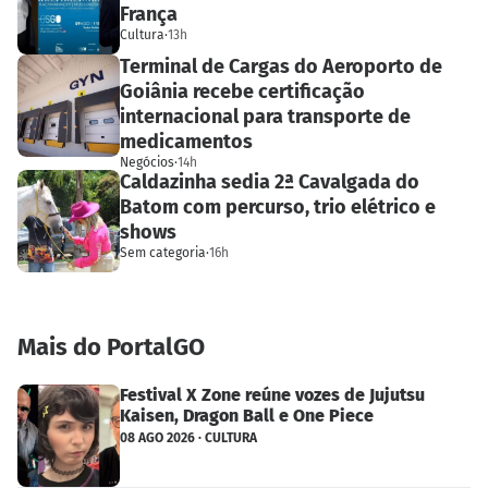
França
Cultura
·
13h
Terminal de Cargas do Aeroporto de
Goiânia recebe certificação
internacional para transporte de
medicamentos
Negócios
·
14h
Caldazinha sedia 2ª Cavalgada do
Batom com percurso, trio elétrico e
shows
Sem categoria
·
16h
Mais do PortalGO
Festival X Zone reúne vozes de Jujutsu
Kaisen, Dragon Ball e One Piece
08 AGO 2026 · CULTURA