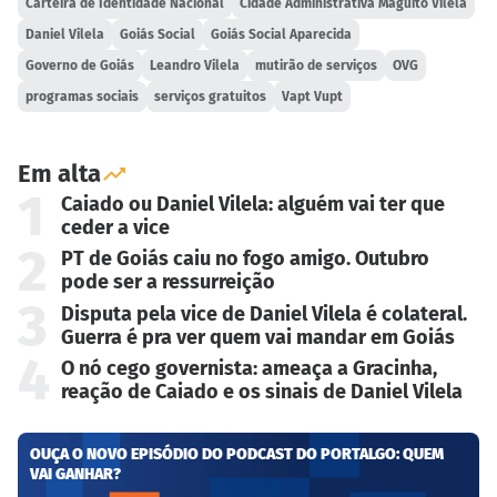
Carteira de Identidade Nacional
Cidade Administrativa Maguito Vilela
Daniel Vilela
Goiás Social
Goiás Social Aparecida
Governo de Goiás
Leandro Vilela
mutirão de serviços
OVG
programas sociais
serviços gratuitos
Vapt Vupt
Em alta
1
Caiado ou Daniel Vilela: alguém vai ter que
ceder a vice
2
PT de Goiás caiu no fogo amigo. Outubro
pode ser a ressurreição
3
Disputa pela vice de Daniel Vilela é colateral.
Guerra é pra ver quem vai mandar em Goiás
4
O nó cego governista: ameaça a Gracinha,
reação de Caiado e os sinais de Daniel Vilela
OUÇA O NOVO EPISÓDIO DO PODCAST DO PORTALGO: QUEM
VAI GANHAR?