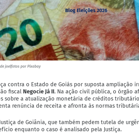
Blog Eleições 2026
e joelfotos por Pixabay
iça contra o Estado de Goiás por suposta ampliação ir
ão fiscal
Negocie Já II
. Na ação civil pública, o órgão a
 sobre a atualização monetária de créditos tributári
enta renúncia de receita e afronta às normas tributári
 Justiça de Goiânia, que também pedem tutela de urgê
ício enquanto o caso é analisado pela Justiça.