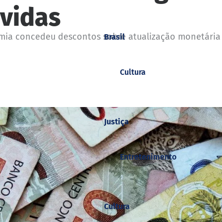
ívidas
nomia concedeu descontos sobre atualização monetária
Brasil
Cultura
Justiça
Entretenimento
Cultura