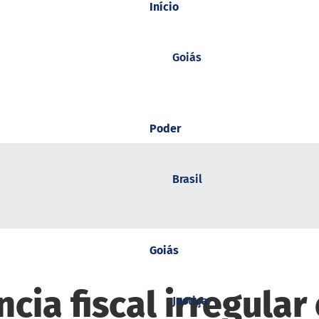
Início
Goiás
Poder
Brasil
Goiás
ia fiscal irregula
Justiça