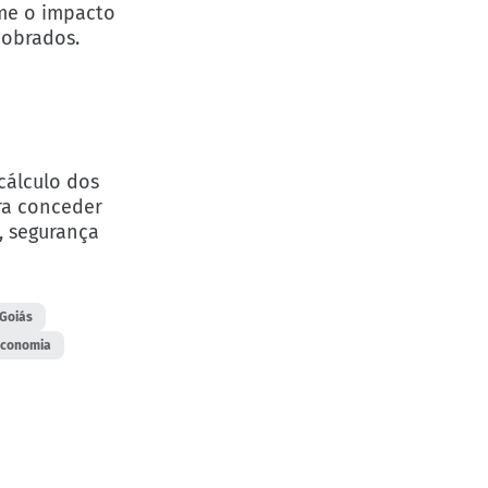
rme o impacto
cobrados.
cálculo dos
ra conceder
, segurança
 Goiás
Economia