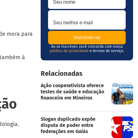
Seu melhor e-mail
 de mora para
Ao se inscrever, você concorda com nossa
política de privacidade
e termos de serviço.
s também à
Relacionadas
Ação cooperativista oferece
testes de saúde e educação
financeira em Mineiros
ção
Slogan duplicado expõe
dologia.
disputa de poder entre
federações em Goiás