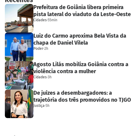
Prefeitura de Goiânia libera primeira
pista lateral do viaduto da Leste-Oeste
Cidades
·
55min
Luiz do Carmo aproxima Bela Vista da
chapa de Daniel Vilela
Poder
·
2h
Agosto Lilás mobiliza Goiânia contra a
violência contra a mulher
Cidades
·
3h
De juízes a desembargadores: a
trajetória dos três promovidos no TJGO
Justiça
·
5h