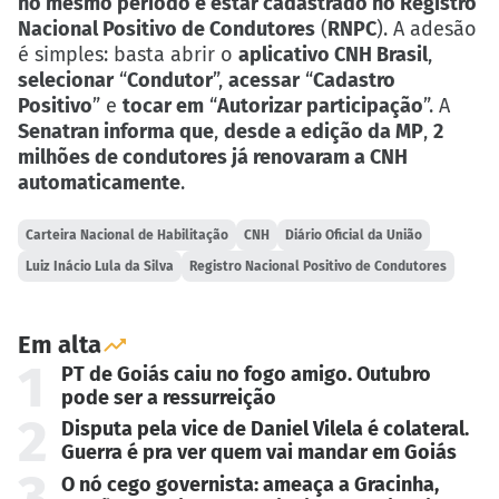
no mesmo período e estar cadastrado no Registro
Nacional Positivo de Condutores
(
RNPC
). A adesão
é simples: basta abrir o
aplicativo CNH Brasil
,
selecionar
“
Condutor
”,
acessar
“
Cadastro
Positivo
” e
tocar em
“
Autorizar participação
”. A
Senatran informa que
,
desde a edição da MP
,
2
milhões de condutores já renovaram a CNH
automaticamente
.
Carteira Nacional de Habilitação
CNH
Diário Oficial da União
Luiz Inácio Lula da Silva
Registro Nacional Positivo de Condutores
Em alta
1
PT de Goiás caiu no fogo amigo. Outubro
pode ser a ressurreição
2
Disputa pela vice de Daniel Vilela é colateral.
Guerra é pra ver quem vai mandar em Goiás
3
O nó cego governista: ameaça a Gracinha,