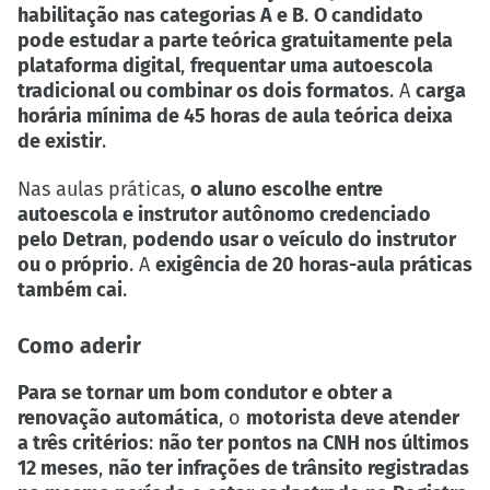
habilitação nas categorias A e B
.
O candidato
pode estudar a parte teórica gratuitamente pela
plataforma digital
,
frequentar uma autoescola
tradicional ou combinar os dois formatos
. A
carga
horária mínima de 45 horas de aula teórica deixa
de existir
.
Nas aulas práticas,
o aluno escolhe entre
autoescola e instrutor autônomo credenciado
pelo Detran
,
podendo usar o veículo do instrutor
ou o próprio
. A
exigência de 20 horas-aula práticas
também cai
.
Como aderir
Para se tornar um bom condutor e obter a
renovação automática
, o
motorista deve atender
a três critérios
:
não ter pontos na CNH nos últimos
12 meses
,
não ter infrações de trânsito registradas