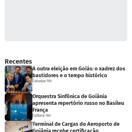
Recentes
A outra eleição em Goiás: o xadrez dos
bastidores e o tempo histórico
Colunas
·
16h
Orquestra Sinfônica de Goiânia
apresenta repertório russo no Basileu
França
Cultura
·
16h
Terminal de Cargas do Aeroporto de
Goiânia recebe certificação