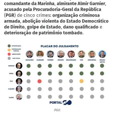
comandante da Marinha
,
almirante Almir Garnier
,
acusado pela Procuradoria-Geral da República
(
PGR
) de cinco crimes:
organização criminosa
armada
,
abolição violenta do Estado Democrático
de Direito
,
golpe de Estado
,
dano qualificado
e
deterioração de patrimônio tombado
.
PGO