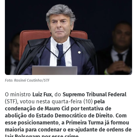
Foto: Rosinei Coutinho/STF
O ministro
Luiz Fux
, do
Supremo Tribunal Federal
(STF), votou nesta quarta-feira (10)
pela
condenação de Mauro Cid por tentativa de
abolição do Estado Democrático de Direito
.
Com
esse posicionamento
,
a Primeira Turma já formou
maioria para condenar o ex-ajudante de ordens de
Jair Bolsonaro por esse crime
.