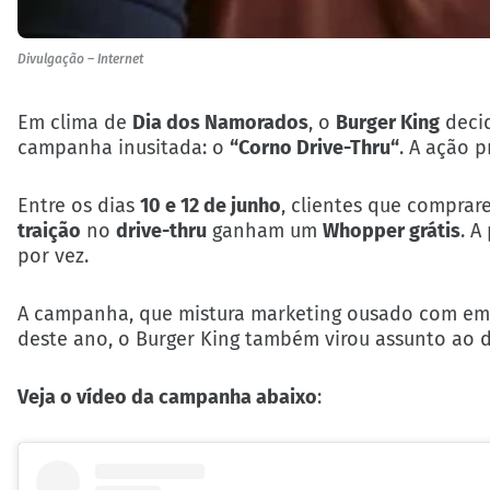
Divulgação – Internet
Em clima de
Dia dos Namorados
, o
Burger King
decid
campanha inusitada: o
“
Corno Drive-Thru
“
. A ação 
Entre os dias
10 e 12 de junho
, clientes que compra
traição
no
drive-thru
ganham um
Whopper grátis
. A
por vez.
A campanha, que mistura marketing ousado com emp
deste ano, o Burger King também virou assunto ao d
Veja o vídeo da campanha abaixo
: