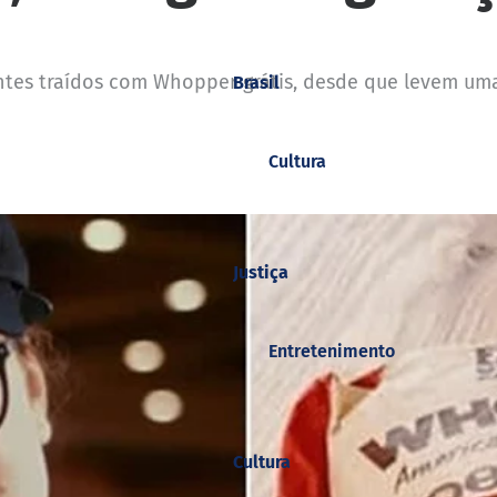
es traídos com Whopper grátis, desde que levem uma
Brasil
Cultura
Justiça
Entretenimento
Cultura