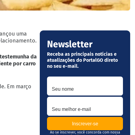
lançou uma
relacionamento.
Newsletter
Receba as principais notícias e
testemunha da
atualizações do PortalGO direto
iente por carro
no seu e-mail.
Seu nome
de. Em março
Seu melhor e-mail
Ao se inscrever, você concorda com nossa