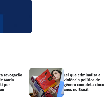
ica revogação
Lei que criminaliza a
de Maria
violência política de
ti por
gênero completa cinco
on
anos no Brasil