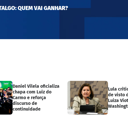
TALGO: QUEM VAI GANHAR?
Daniel Vilela oficializa
Lula crit
chapa com Luiz do
de visto 
Carmo e reforça
Luiza Viot
discurso de
Washingt
continuidade