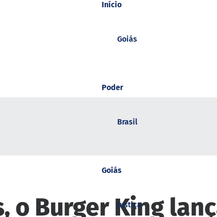
Início
Goiás
Poder
Brasil
Goiás
, o Burger King la
Justiça