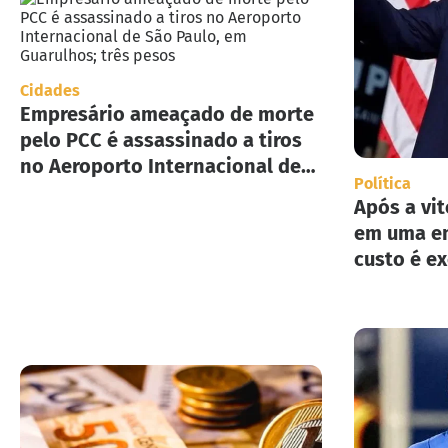
Cidades
Empresário ameaçado de morte
pelo PCC é assassinado a tiros
no Aeroporto Internacional de
Política
São Paulo, em Guarulhos; três
Após a vit
pesos
em uma en
custo é e
implement
deportaç
Estados U