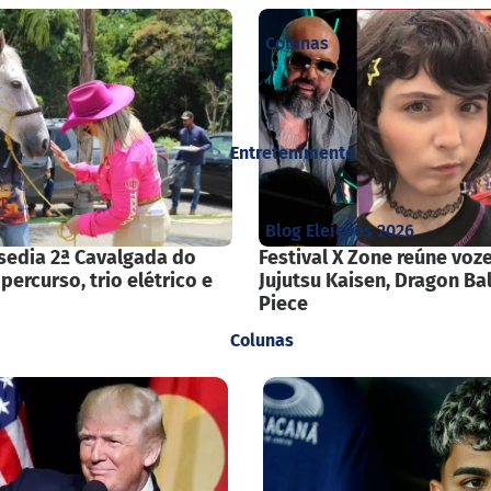
Colunas
Entretenimento
Blog Eleições 2026
sedia 2ª Cavalgada do
Festival X Zone reúne voz
ercurso, trio elétrico e
Jujutsu Kaisen, Dragon Bal
Piece
Colunas