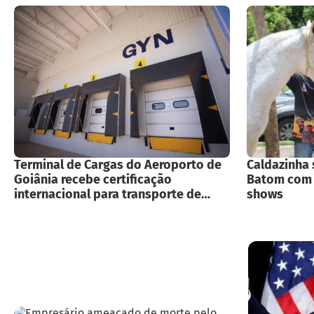
Terminal de Cargas do Aeroporto de
Caldazinha 
Goiânia recebe certificação
Batom com p
internacional para transporte de
shows
medicamentos