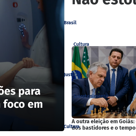
Brasil
Cultura
Justiça
ções para
Entretenimento
m foco em
A outra eleição em Goiás:
Cultura
dos bastidores e o tempo