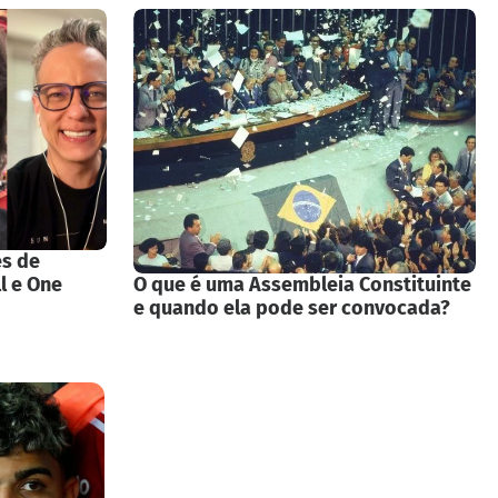
es de
l e One
O que é uma Assembleia Constituinte
e quando ela pode ser convocada?