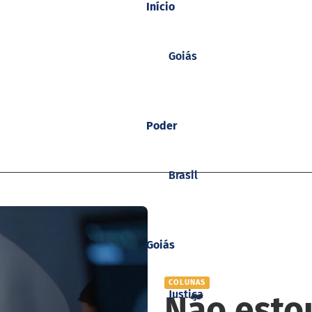
Início
Goiás
Poder
Brasil
Goiás
COLUNAS
Justiça
Não esto