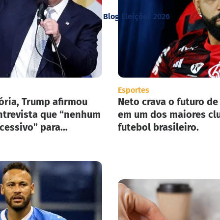
Blog Eleições 2026
Esportes
ória, Trump afirmou
Neto crava o futuro de
trevista que “nenhum
em um dos maiores cl
xcessivo” para
futebol brasileiro.
ar seu plano de
ão em massa nos
nidos.