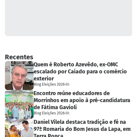
Recentes
Quem é Roberto Azevêdo, ex-OMC
escalado por Caiado para o comércio
exterior
Blog Eleições 2026
·
6h
Encontro reúne educadores de
Morrinhos em apoio à pré-candidatura
de Fátima Gavioli
Blog Eleições 2026
·
6h
Daniel Vilela destaca tradição e fé na
97ª Romaria do Bom Jesus da Lapa, em
Terra Ronca