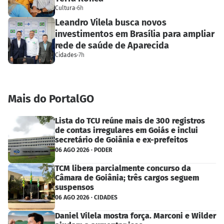
Cultura
·
6h
Leandro Vilela busca novos
investimentos em Brasília para ampliar
rede de saúde de Aparecida
Cidades
·
7h
Mais do PortalGO
Lista do TCU reúne mais de 300 registros
de contas irregulares em Goiás e inclui
secretário de Goiânia e ex-prefeitos
06 AGO 2026 · PODER
TCM libera parcialmente concurso da
Câmara de Goiânia; três cargos seguem
suspensos
06 AGO 2026 · CIDADES
Daniel Vilela mostra força. Marconi e Wilder