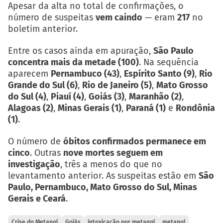
Apesar da alta no total de confirmações, o
número de suspeitas
vem caindo
— eram
217
no
boletim anterior.
Entre os casos ainda em apuração,
São Paulo
concentra mais da metade (100)
. Na sequência
aparecem
Pernambuco (43)
,
Espírito Santo (9)
,
Rio
Grande do Sul (6)
,
Rio de Janeiro (5)
,
Mato Grosso
do Sul (4)
,
Piauí (4)
,
Goiás (3)
,
Maranhão (2)
,
Alagoas (2)
,
Minas Gerais (1)
,
Paraná (1)
e
Rondônia
(1)
.
O número de
óbitos confirmados permanece em
cinco
. Outras
nove mortes seguem em
investigação
, três a menos do que no
levantamento anterior. As suspeitas estão em
São
Paulo, Pernambuco, Mato Grosso do Sul, Minas
Gerais e Ceará
.
Crise do Metanol
Goiás
intoxicação por metanol
metanol