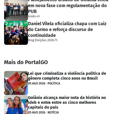
em nova fase com regulamentação do
PUB
Goiás
·
4h
Daniel Vilela oficializa chapa com Luiz
do Carmo e reforça discurso de
continuidade
Blog Eleições 2026
·
7h
Mais do PortalGO
Lei que criminaliza a violência política de
gênero completa cinco anos no Brasil
05 AGO 2026 · POLÍTICA
Goiânia alcança maior nota da história no
Ideb e entra entre as cinco melhores
capitais do país
05 AGO 2026 · NOTÍCIA