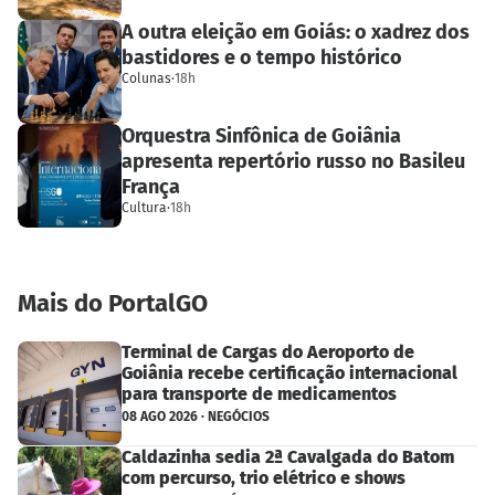
A outra eleição em Goiás: o xadrez dos
bastidores e o tempo histórico
Colunas
·
18h
Orquestra Sinfônica de Goiânia
apresenta repertório russo no Basileu
França
Cultura
·
18h
Mais do PortalGO
Terminal de Cargas do Aeroporto de
Goiânia recebe certificação internacional
para transporte de medicamentos
08 AGO 2026 · NEGÓCIOS
Caldazinha sedia 2ª Cavalgada do Batom
com percurso, trio elétrico e shows