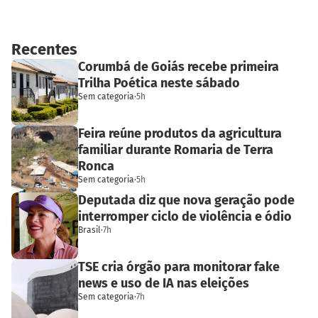
Recentes
Corumbá de Goiás recebe primeira
Trilha Poética neste sábado
Sem categoria
·
5h
Feira reúne produtos da agricultura
familiar durante Romaria de Terra
Ronca
Sem categoria
·
5h
Deputada diz que nova geração pode
interromper ciclo de violência e ódio
Brasil
·
7h
TSE cria órgão para monitorar fake
news e uso de IA nas eleições
Sem categoria
·
7h