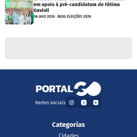
em apoio à pré-candidatura de Fátima
Gavioli
06 AGO 2026 · BLOG ELEIÇÕES 2026
Redes sociais
Categorias
Cidades