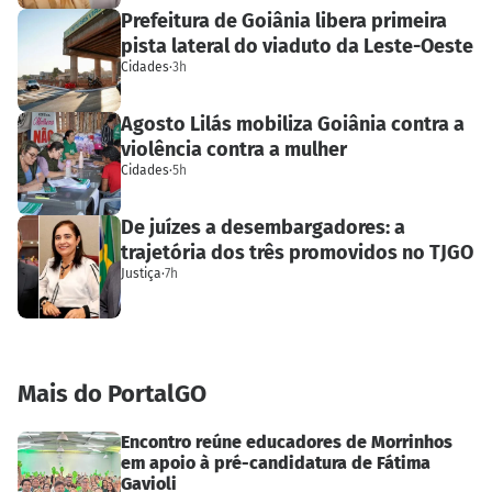
Prefeitura de Goiânia libera primeira
pista lateral do viaduto da Leste-Oeste
Cidades
·
3h
Agosto Lilás mobiliza Goiânia contra a
violência contra a mulher
Cidades
·
5h
De juízes a desembargadores: a
trajetória dos três promovidos no TJGO
Justiça
·
7h
Mais do PortalGO
Encontro reúne educadores de Morrinhos
em apoio à pré-candidatura de Fátima
Gavioli