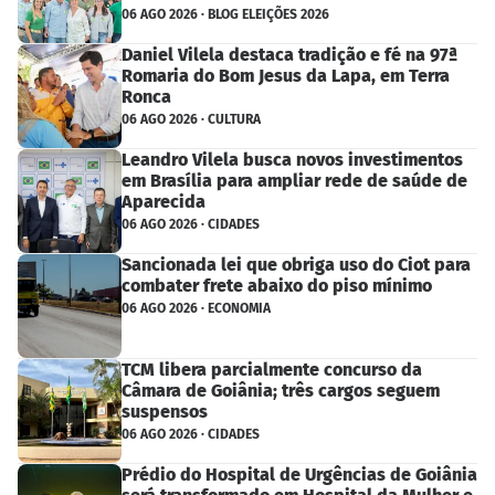
06 AGO 2026 · BLOG ELEIÇÕES 2026
Daniel Vilela destaca tradição e fé na 97ª
Romaria do Bom Jesus da Lapa, em Terra
Ronca
06 AGO 2026 · CULTURA
Leandro Vilela busca novos investimentos
em Brasília para ampliar rede de saúde de
Aparecida
06 AGO 2026 · CIDADES
Sancionada lei que obriga uso do Ciot para
combater frete abaixo do piso mínimo
06 AGO 2026 · ECONOMIA
TCM libera parcialmente concurso da
Câmara de Goiânia; três cargos seguem
suspensos
06 AGO 2026 · CIDADES
Prédio do Hospital de Urgências de Goiânia