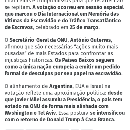
financeiras e compromissos para que os atos não
se repitam.
A votação ocorreu em sessão especial
que marcou o Dia Internacional em Memória das
Vítimas da Escravidão e do Tráfico Transatlântico
de Escravos
, celebrado em
25 de março
.
O
Secretário-Geral da ONU
,
António Guterres
,
afirmou que são necessárias “ações muito mais
ousadas” de mais Estados para confrontar as
injustiças históricas.
Os Países Baixos seguem
como a única nação europeia a emitir um pedido
formal de desculpas por seu papel na escravidão
.
O alinhamento de
Argentina
, EUA e Israel na
votação reflete uma aproximação política:
desde
que Javier Milei assumiu a Presidência, o país tem
votado na ONU de forma mais alinhada com
Washington e Tel Aviv
. Essa postura
se intensificou
com o retorno de Donald Trump à Casa Branca
.