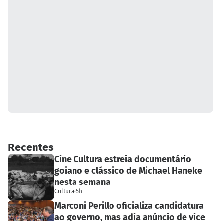
Recentes
Cine Cultura estreia documentário
goiano e clássico de Michael Haneke
nesta semana
Cultura
·
5h
Marconi Perillo oficializa candidatura
ao governo, mas adia anúncio de vice