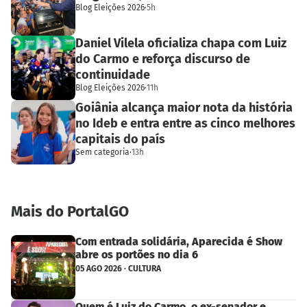
Blog Eleições 2026
·
5h
Daniel Vilela oficializa chapa com Luiz
do Carmo e reforça discurso de
continuidade
Blog Eleições 2026
·
11h
Goiânia alcança maior nota da história
no Ideb e entra entre as cinco melhores
capitais do país
Sem categoria
·
13h
Mais do PortalGO
Com entrada solidária, Aparecida é Show
abre os portões no dia 6
05 AGO 2026 · CULTURA
Quem é Luiz do Carmo, o ex-senador e