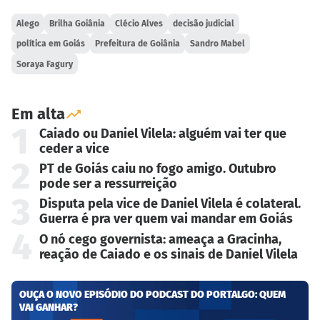
Alego
Brilha Goiânia
Clécio Alves
decisão judicial
política em Goiás
Prefeitura de Goiânia
Sandro Mabel
Soraya Fagury
Em alta
1
Caiado ou Daniel Vilela: alguém vai ter que
ceder a vice
2
PT de Goiás caiu no fogo amigo. Outubro
pode ser a ressurreição
3
Disputa pela vice de Daniel Vilela é colateral.
Guerra é pra ver quem vai mandar em Goiás
4
O nó cego governista: ameaça a Gracinha,
reação de Caiado e os sinais de Daniel Vilela
OUÇA O NOVO EPISÓDIO DO PODCAST DO PORTALGO: QUEM
VAI GANHAR?