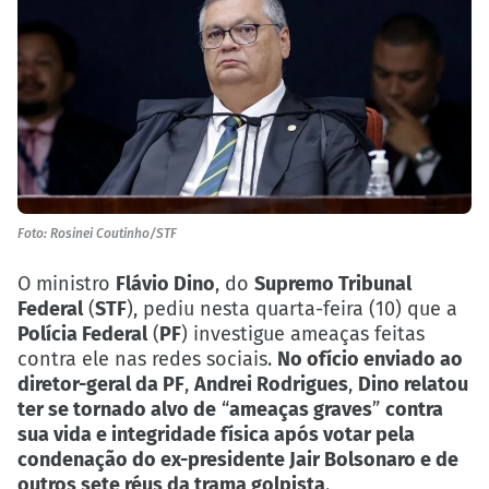
Foto: Rosinei Coutinho/STF
O ministro
Flávio Dino
, do
Supremo Tribunal
Federal
(
STF
), pediu nesta quarta-feira (10) que a
Polícia Federal
(
PF
) investigue ameaças feitas
contra ele nas redes sociais.
No ofício enviado ao
diretor-geral da PF
,
Andrei Rodrigues
,
Dino relatou
ter se tornado alvo de
“
ameaças graves
”
contra
sua vida e integridade física após votar pela
condenação do ex-presidente Jair Bolsonaro e de
outros sete réus da trama golpista
.