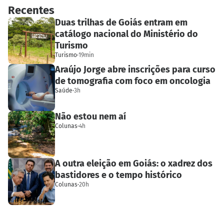
Recentes
Duas trilhas de Goiás entram em
catálogo nacional do Ministério do
Turismo
Turismo
·
19min
Araújo Jorge abre inscrições para curso
de tomografia com foco em oncologia
Saúde
·
3h
Não estou nem aí
Colunas
·
4h
A outra eleição em Goiás: o xadrez dos
bastidores e o tempo histórico
Colunas
·
20h