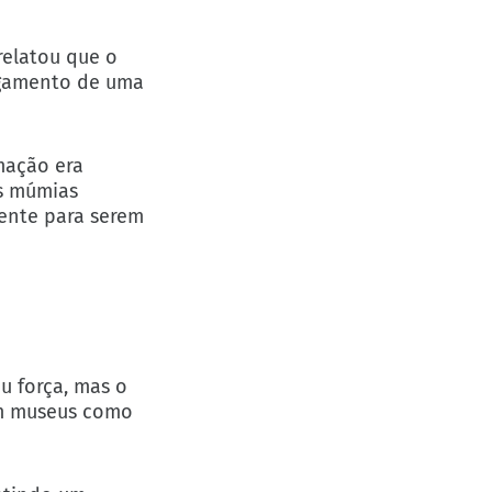
 relatou que o
agamento de uma
mação era
s múmias
mente para serem
u força, mas o
em museus como