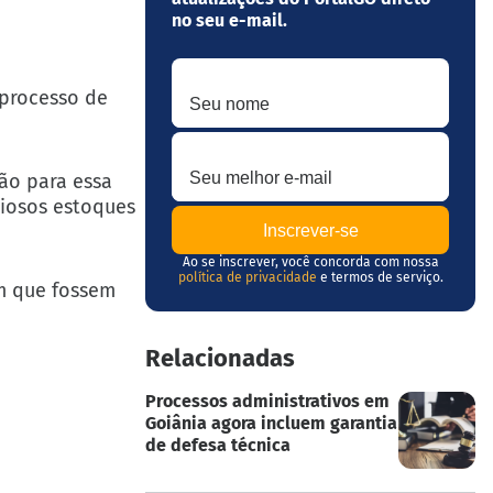
no seu e-mail.
Seu nome
 processo de
Seu melhor e-mail
zão para essa
liosos estoques
Ao se inscrever, você concorda com nossa
política de privacidade
e termos de serviço.
om que fossem
Relacionadas
Processos administrativos em
Goiânia agora incluem garantia
de defesa técnica