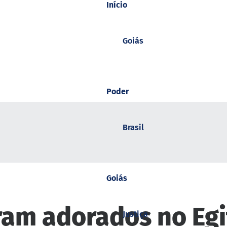
Início
Goiás
Poder
Brasil
Goiás
ram adorados no Egi
Justiça