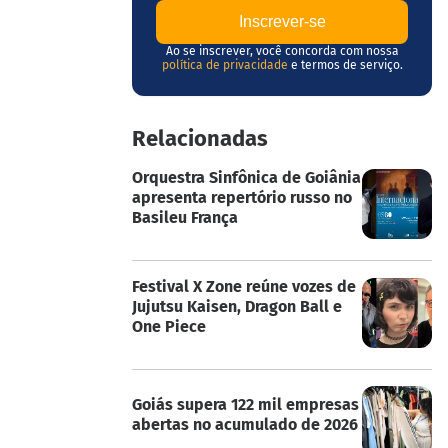
Ao se inscrever, você concorda com nossa
política de privacidade
e termos de serviço.
Relacionadas
Orquestra Sinfônica de Goiânia
apresenta repertório russo no
Basileu França
Festival X Zone reúne vozes de
Jujutsu Kaisen, Dragon Ball e
One Piece
Goiás supera 122 mil empresas
abertas no acumulado de 2026