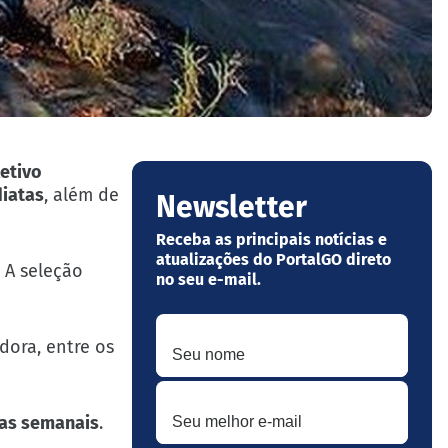
etivo
diatas
, além de
Newsletter
Receba as principais notícias e
atualizações do PortalGO direto
. A seleção
no seu e-mail.
Seu nome
dora, entre os
Seu melhor e-mail
ras semanais
.