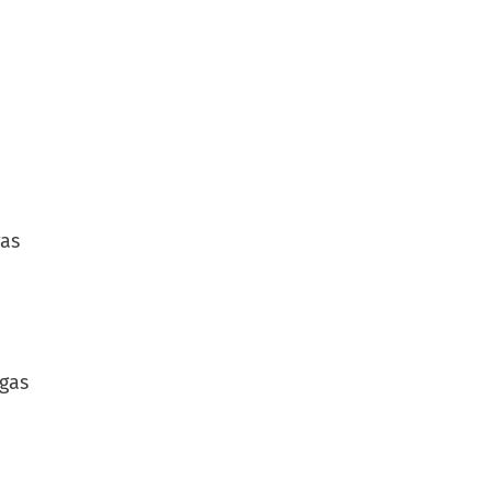
gas
agas