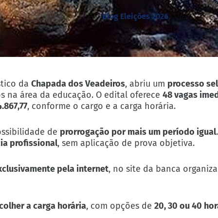
Blog Eleições 2026
stico da
Chapada dos Veadeiros
, abriu um
processo sel
os na área da educação. O edital oferece
48 vagas ime
4.867,77
, conforme o cargo e a carga horária.
ossibilidade de
prorrogação por mais um período igual
ia profissional
, sem aplicação de prova objetiva.
xclusivamente pela internet
, no site da banca organiza
olher a carga horária
, com opções de
20, 30 ou 40 ho