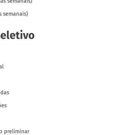
ras semanais)
as semanais)
eletivo
al
adas
ões
o preliminar