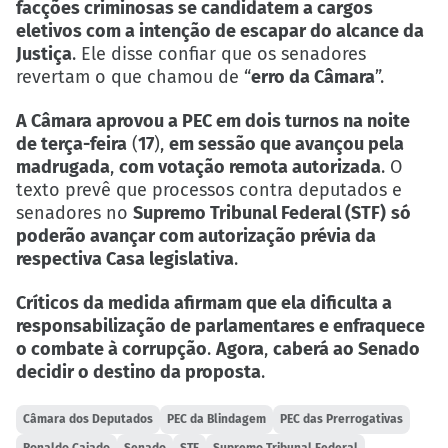
facções criminosas se candidatem a cargos
eletivos com a intenção de escapar do alcance da
Justiça
. Ele disse confiar que os senadores
revertam o que chamou de “
erro da Câmara
”.
A Câmara aprovou a PEC em dois turnos na noite
de terça-feira
(
17
),
em sessão que avançou pela
madrugada
,
com votação remota autorizada
. O
texto prevê que processos contra deputados e
senadores no
Supremo Tribunal Federal (STF)
só
poderão avançar com autorização prévia da
respectiva Casa legislativa
.
Críticos da medida afirmam que ela dificulta a
responsabilização de parlamentares e enfraquece
o combate à corrupção
.
Agora
,
caberá ao Senado
decidir o destino da proposta
.
Câmara dos Deputados
PEC da Blindagem
PEC das Prerrogativas
Ronaldo Caiado
Senado
STF
Supremo Tribunal Federal