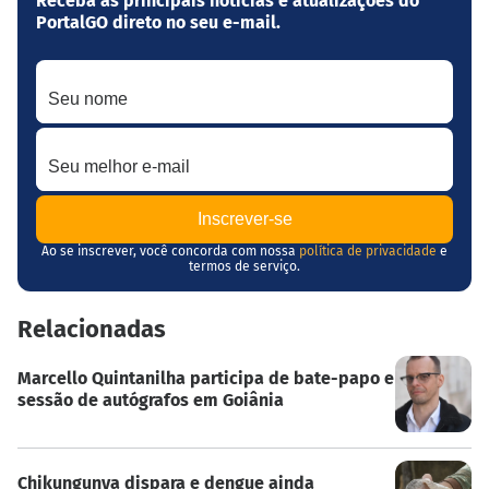
Receba as principais notícias e atualizações do
PortalGO direto no seu e-mail.
Seu nome
Seu melhor e-mail
Ao se inscrever, você concorda com nossa
política de privacidade
e
termos de serviço.
Relacionadas
Marcello Quintanilha participa de bate-papo e
sessão de autógrafos em Goiânia
Chikungunya dispara e dengue ainda