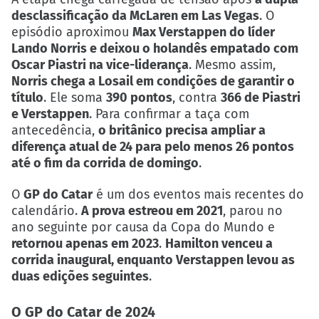
desclassificação da McLaren em Las Vegas
. O
episódio aproximou
Max Verstappen do líder
Lando Norris e deixou o holandês empatado com
Oscar Piastri na vice-liderança
. Mesmo assim,
Norris chega a Losail em condições de garantir o
título
. Ele soma
390 pontos
, contra
366 de Piastri
e Verstappen
. Para confirmar a taça com
antecedência,
o britânico precisa ampliar a
diferença atual de 24 para pelo menos 26 pontos
até o fim da corrida de domingo
.
O
GP do Catar
é um dos eventos mais recentes do
calendário.
A prova estreou em 2021
, parou no
ano seguinte por causa da Copa do Mundo e
retornou apenas em 2023
.
Hamilton venceu a
corrida inaugural, enquanto Verstappen levou as
duas edições seguintes
.
O GP do Catar de 2024