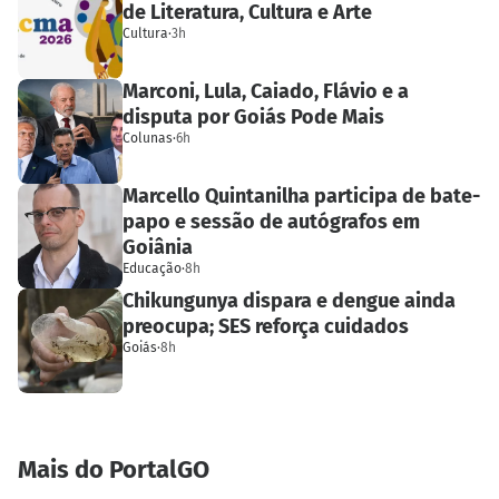
de Literatura, Cultura e Arte
Cultura
·
3h
Marconi, Lula, Caiado, Flávio e a
disputa por Goiás Pode Mais
Colunas
·
6h
Marcello Quintanilha participa de bate-
papo e sessão de autógrafos em
Goiânia
Educação
·
8h
Chikungunya dispara e dengue ainda
preocupa; SES reforça cuidados
Goiás
·
8h
Mais do PortalGO