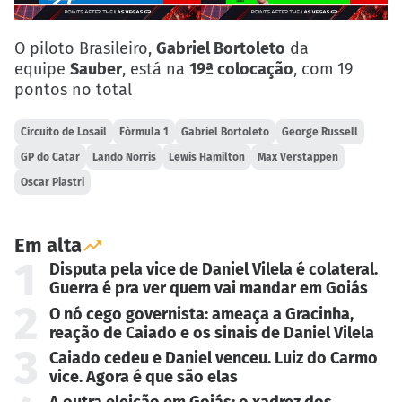
O piloto Brasileiro,
Gabriel Bortoleto
da
equipe
Sauber
, está na
19ª colocação
, com 19
pontos no total
Circuito de Losail
Fórmula 1
Gabriel Bortoleto
George Russell
GP do Catar
Lando Norris
Lewis Hamilton
Max Verstappen
Oscar Piastri
Em alta
1
Disputa pela vice de Daniel Vilela é colateral.
Guerra é pra ver quem vai mandar em Goiás
2
O nó cego governista: ameaça a Gracinha,
reação de Caiado e os sinais de Daniel Vilela
3
Caiado cedeu e Daniel venceu. Luiz do Carmo
vice. Agora é que são elas