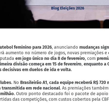
Blog Eleições 2026
futebol feminino para 2026
, anunciando
mudanças signi
rá aumento no número de jogos, novas premiações e
sputada
em jogo único no dia 8 de fevereiro
, com
premi
imeira divisão começa em 15 de fevereiro
,
enquanto a C
 decisivas em duelos de ida e volta
.
clubes
. No
Brasileirão A1
,
cada equipe receberá R$ 720 m
a transmitida em rede nacional
. As premiações também
 milhão
. Outro ponto destacado foi o pacote de apoio
artidas das competições, com custos cobertos pela CBF