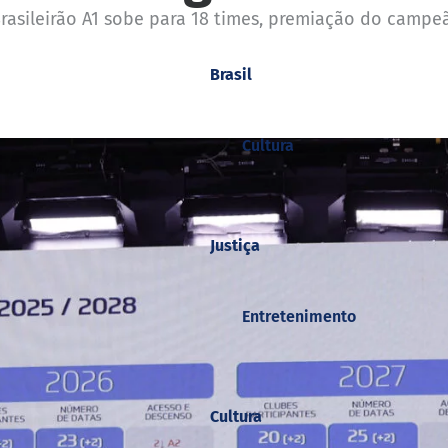
rasileirão A1 sobe para 18 times, premiação do campeã
Brasil
Cultura
Justiça
Entretenimento
Cultura