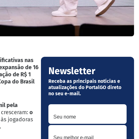
ficativas nas
expansão de 16
Newsletter
ação de R$ 1
opa do Brasil
Receba as principais notícias e
atualizações do PortalGO direto
no seu e-mail.
il pela
Seu nome
 cresceram:
o
 às jogadoras
.
Seu melhor e-mail