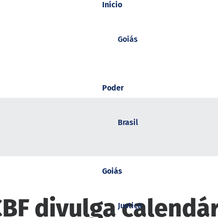
Início
Goiás
Poder
Brasil
Goiás
 CBF divulga calend
Justiça