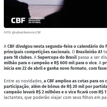
FOTO: @rafaelribeirorio/CBF
A
CBF divulgou nesta segunda-feira o calendário do 
principais competições nacionais
. O
Brasileirão A1
te
para 18 clubes
. A
Supercopa do Brasil
passa a ser di
milhão para o campeão e R$ 600 mil para o vice
. A
pr
inicia em 22 de abril e ganha novo formato
,
com fases
Entre as novidades,
a CBF ampliou as cotas para os 
participação
,
além de bônus de R$ 20 mil por partid
campeão levará R$ 2 milhões e o vice ficará com R$ 1
lactantes, que poderão viajar com seus filhos em p