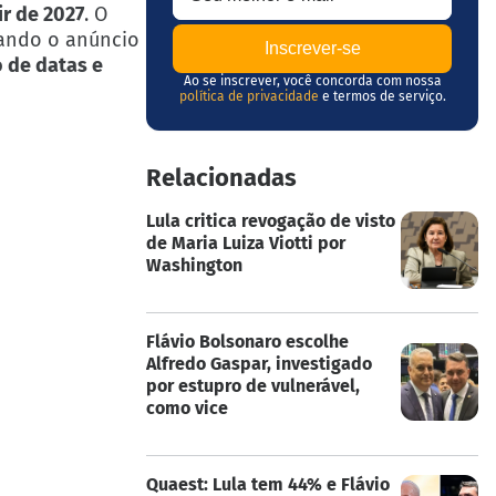
ir de 2027
. O
uando o anúncio
 de datas e
Ao se inscrever, você concorda com nossa
política de privacidade
e termos de serviço.
Relacionadas
Lula critica revogação de visto
de Maria Luiza Viotti por
Washington
Flávio Bolsonaro escolhe
Alfredo Gaspar, investigado
por estupro de vulnerável,
como vice
Quaest: Lula tem 44% e Flávio