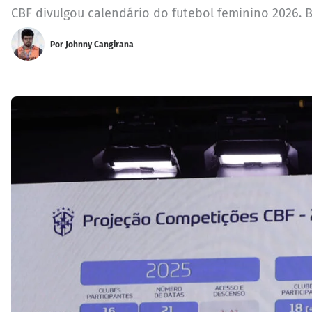
CBF divulgou calendário do futebol feminino 2026. B
Por
Johnny Cangirana