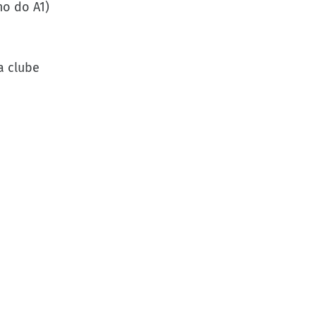
mo do A1)
a clube