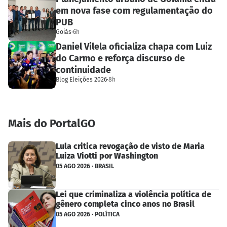
em nova fase com regulamentação do
PUB
Goiás
·
6h
Daniel Vilela oficializa chapa com Luiz
do Carmo e reforça discurso de
continuidade
Blog Eleições 2026
·
8h
Mais do PortalGO
Lula critica revogação de visto de Maria
Luiza Viotti por Washington
05 AGO 2026 · BRASIL
Lei que criminaliza a violência política de
gênero completa cinco anos no Brasil
05 AGO 2026 · POLÍTICA