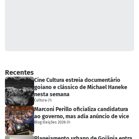
Recentes
Cine Cultura estreia documentário
goiano e clássico de Michael Haneke
nesta semana
Cultura
·
2h
Marconi Perillo oficializa candidatura
ao governo, mas adia anúncio de vice
Blog Eleições 2026
·
3h
Planejamento urbano de Goiânia entra