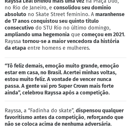
Rayssa Leal brilhou mais uma vez
na Praça Duó,
no Rio de Janeiro, e
consolidou seu domínio
absoluto
no Skate Street feminino. A
maranhense
de 17 anos conquistou seu quinto título
consecutivo
do STU Rio no último domingo,
ampliando uma hegemonia
que
começou em 2021
.
Rayssa
tornou-se a maior vencedora da história
da etapa
entre homens e mulheres.
“Tô feliz demais, emoção muito grande, emoção
estar em casa, no Brasil. Acertei minhas voltas,
estou muito feliz. A vontade de vencer nunca
passa. A gente vai pro Super Crown mais forte
ainda”,
celebrou Rayssa
após a competição.
Rayssa, a “Fadinha do skate”,
dispensou qualquer
favoritismo antes da competição
,
reforçando que
não se coloca acima de nenhuma adversária
.