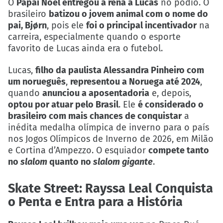
O
Papai Noel entregou a rena a Lucas
no pódio. O
brasileiro
batizou o jovem animal com o nome do
pai, Bjørn
, pois ele
foi o principal incentivador
na
carreira, especialmente quando o esporte
favorito de Lucas ainda era o futebol.
Lucas,
filho da paulista Alessandra Pinheiro com
um norueguês
,
representou a Noruega até 2024
,
quando
anunciou a aposentadoria
e, depois,
optou por atuar pelo Brasil
. Ele
é considerado o
brasileiro com mais chances de conquistar
a
inédita medalha olímpica de inverno para o país
nos Jogos Olímpicos de Inverno de 2026, em Milão
e Cortina d’Ampezzo. O esquiador
compete tanto
no
slalom
quanto no
slalom gigante
.
Skate Street: Rayssa Leal Conquista
o Penta e Entra para a História