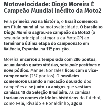
Motovelocidade: Diogo Moreira É
Campeão Mundial Inédito da Moto2
Pela
primeira vez na história
, o
Brasil comemora
um título mundial
na motovelocidade. O
brasileiro
Diogo Moreira sagrou-se campeão da Moto2
(a
segunda principal categoria da MotoGP) ao
terminar a última etapa do campeonato em
Valência, Espanha, na 11ª posição
.
Moreira
encerrou a temporada com 286 pontos
,
acumulando quatro vitórias, sete
pole positions
e
nove pódios
. Manuel González
ficou com o vice-
campeonato
(257 pontos). O
brasileiro
comemorou usando o macacão dourado
dos
campeões e
se juntou a amigos
que
vestiam
camisas 10 da Seleção Brasileira
. As camisas
traziam os nomes de ídolos históricos
do futebol,
como Pelé, Rivaldo e Ronaldinho,
agora