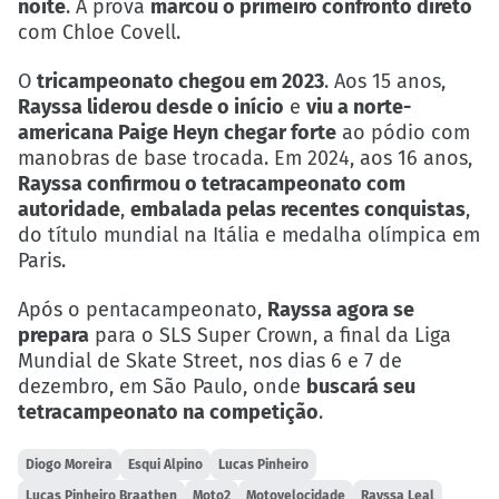
noite
. A prova
marcou o primeiro confronto direto
com Chloe Covell.
O
tricampeonato chegou em 2023
. Aos 15 anos,
Rayssa liderou desde o início
e
viu a norte-
americana Paige Heyn
chegar forte
ao pódio com
manobras de base trocada. Em 2024, aos 16 anos,
Rayssa confirmou o tetracampeonato com
autoridade
,
embalada pelas recentes conquistas
,
do título mundial na Itália e medalha olímpica em
Paris.
Após o pentacampeonato,
Rayssa agora se
prepara
para o SLS Super Crown, a final da Liga
Mundial de Skate Street, nos dias 6 e 7 de
dezembro, em São Paulo, onde
buscará seu
tetracampeonato na competição
.
Diogo Moreira
Esqui Alpino
Lucas Pinheiro
Lucas Pinheiro Braathen
Moto2
Motovelocidade
Rayssa Leal