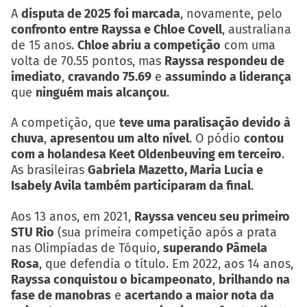
A
disputa de 2025 foi marcada
, novamente, pelo
confronto entre Rayssa e Chloe Covell
, australiana
de 15 anos.
Chloe abriu a competição
com uma
volta de 70.55 pontos, mas
Rayssa respondeu de
imediato
,
cravando 75.69
e
assumindo a liderança
que
ninguém mais alcançou
.
A competição, que
teve uma paralisação devido à
chuva
,
apresentou um alto nível
. O pódio
contou
com a holandesa Keet Oldenbeuving em terceiro
.
As brasileiras
Gabriela Mazetto, Maria Lucia e
Isabely Avila também participaram da final
.
Aos 13 anos, em 2021,
Rayssa venceu seu primeiro
STU Rio
(sua primeira competição após a prata
nas Olimpíadas de Tóquio,
superando Pâmela
Rosa
, que defendia o título. Em 2022, aos 14 anos,
Rayssa conquistou o bicampeonato
,
brilhando na
fase de manobras
e
acertando a maior nota da