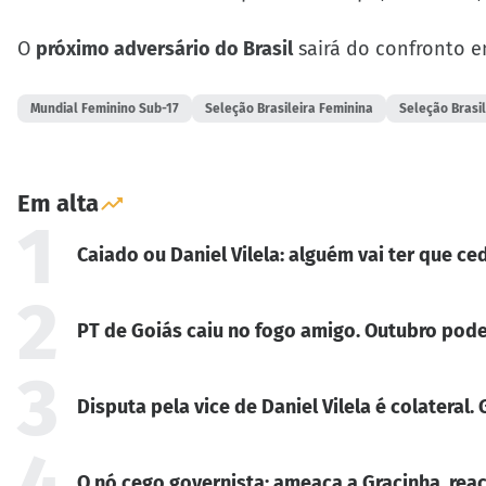
O
próximo adversário do Brasil
sairá do confronto e
Mundial Feminino Sub-17
Seleção Brasileira Feminina
Seleção Brasi
Em alta
1
Caiado ou Daniel Vilela: alguém vai ter que ced
2
PT de Goiás caiu no fogo amigo. Outubro pode
3
Disputa pela vice de Daniel Vilela é colateral
4
O nó cego governista: ameaça a Gracinha, reaç