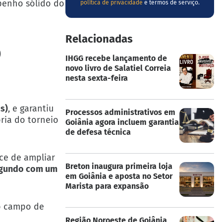
enho sólido do
política de privacidade
e termos de serviço.
Relacionadas
o
IHGG recebe lançamento de
novo livro de Salatiel Correia
nesta sexta-feira
s)
, e garantiu
Processos administrativos em
ória do torneio
Goiânia agora incluem garantia
de defesa técnica
ce de ampliar
Breton inaugura primeira loja
egundo com um
em Goiânia e aposta no Setor
Marista para expansão
 o campo de
Região Noroeste de Goiânia