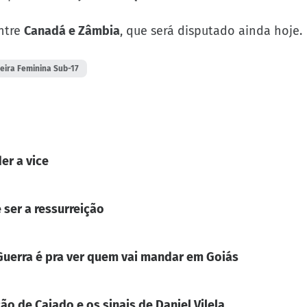
ntre
Canadá e Zâmbia
, que será disputado ainda hoje.
leira Feminina Sub-17
er a vice
 ser a ressurreição
. Guerra é pra ver quem vai mandar em Goiás
ão de Caiado e os sinais de Daniel Vilela