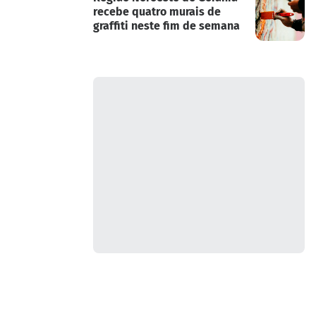
recebe quatro murais de
graffiti neste fim de semana