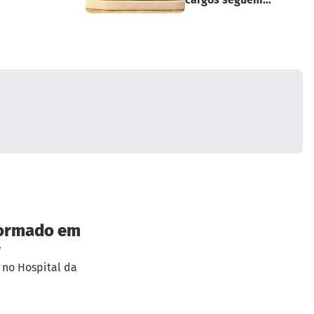
suspensos
sformado em
r
 no Hospital da