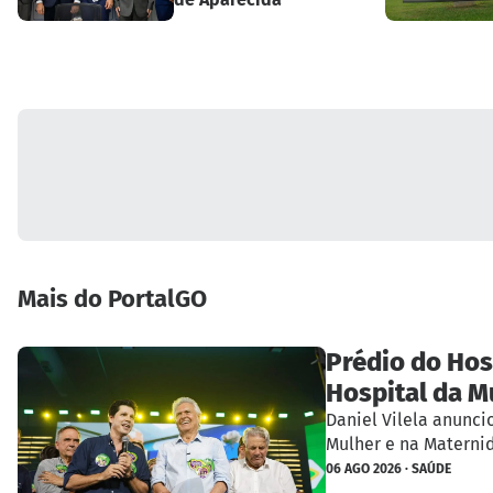
Mais do PortalGO
Prédio do Hos
Hospital da M
Daniel Vilela anunci
Mulher e na Materni
06 AGO 2026 · SAÚDE