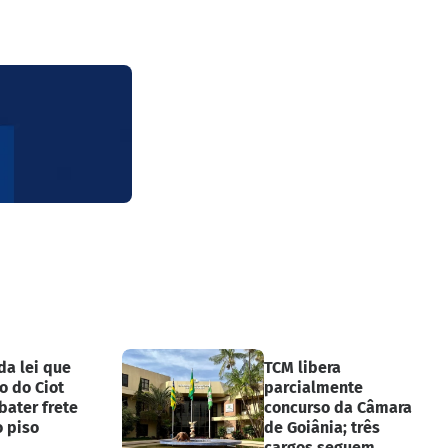
da lei que
TCM libera
o do Ciot
parcialmente
bater frete
concurso da Câmara
o piso
de Goiânia; três
cargos seguem