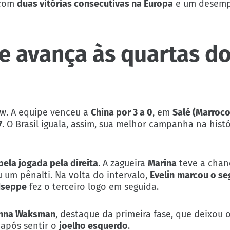
 com
duas vitórias consecutivas na Europa
e um desemp
 e avança às quartas d
. A equipe venceu a
China por 3 a 0
, em
Salé (Marroco
7
. O Brasil iguala, assim, sua melhor campanha na hist
bela jogada pela direita
. A zagueira
Marina
teve a chan
um pênalti. Na volta do intervalo,
Evelin
marcou o s
Iseppe
fez o terceiro logo em seguida.
nna Waksman
, destaque da primeira fase, que deixou
 após sentir o
joelho esquerdo
.