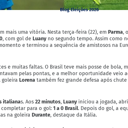
Blog Eleições 2026
m mais uma vitória. Nesta terça-feira (22), em
Parma
, 
 0
, com gol de
Luany
no segundo tempo. Assim como no
m momento e terminou a sequência de amistosos na Eu
s e muitas faltas. O Brasil teve mais posse de bola, 
ntavam pelas pontas, e a melhor oportunidade veio a
A goleira
Lorena
também fez grande defesa após chute
 italiana
s. Aos
22 minutos
,
Luany
iniciou a jogada, abr
 completar para o gol:
1 a 0 Brasil
. Depois do gol, a e
as na goleira
Durante
, destaque da Itália.