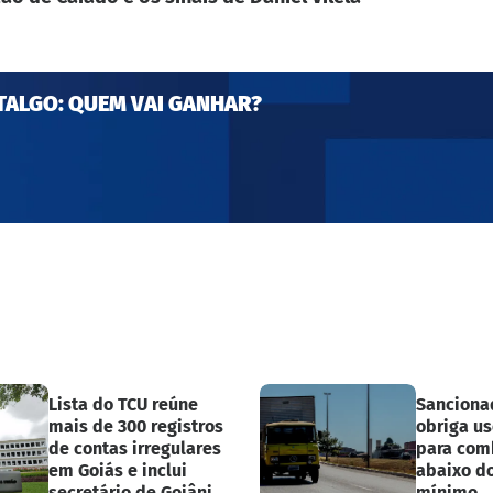
TALGO: QUEM VAI GANHAR?
Lista do TCU reúne
Sanciona
mais de 300 registros
obriga us
de contas irregulares
para com
em Goiás e inclui
abaixo d
secretário de Goiânia
mínimo