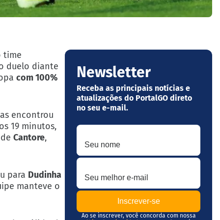
o time
 duelo diante
Newsletter
ropa
com 100%
Receba as principais notícias e
atualizações do PortalGO direto
no seu e-mail.
mas encontrou
os 19 minutos,
Seu nome
 de
Cantore
,
Seu melhor e-mail
iu para
Dudinha
quipe manteve o
Ao se inscrever, você concorda com nossa