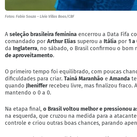
Fotos: Fabio Souza – Lívia Villas Boas/CBF
A
seleção brasileira feminina
encerrou a Data Fifa co
comandado por
Arthur Elias
superou a
Itália
por
1 a
da
Inglaterra
, no sábado, o Brasil confirmou o bo
de aproveitamento
.
O primeiro tempo foi equilibrado, com poucas chance
dificuldades para criar.
Tainá Maranhão
e
Amanda
te
quando
Jheniffer
recebeu livre, mas finalizou fraco. 
mantendo o 0 a 0.
Na etapa final,
o Brasil voltou melhor e pressionou as
na esquerda, que cruzou na medida para a atacante
controle e criou outras boas chances, parando apen