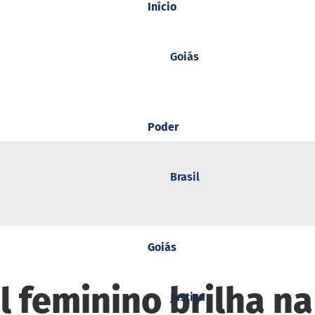
Início
Goiás
Poder
Brasil
Goiás
l feminino brilha na 
Justiça