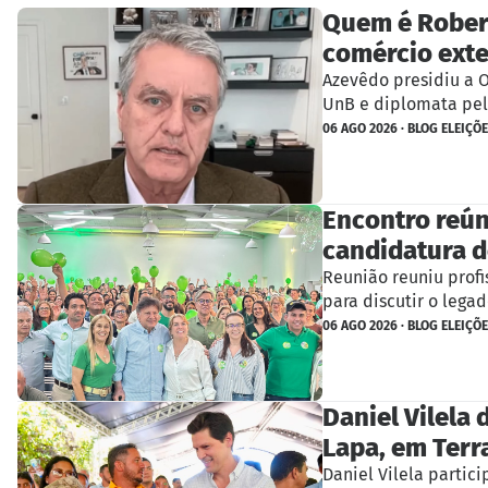
Quem é Robert
comércio exte
Azevêdo presidiu a 
UnB e diplomata pelo
06 AGO 2026 · BLOG ELEIÇÕ
Encontro reún
candidatura d
Reunião reuniu profi
para discutir o lega
06 AGO 2026 · BLOG ELEIÇÕ
Daniel Vilela
Lapa, em Terr
Daniel Vilela partic