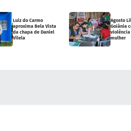
Luiz do Carmo
Agosto Li
aproxima Bela Vista
Goiânia c
da chapa de Daniel
violência
Vilela
mulher