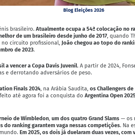
Blog Eleições 2026
nis brasileiro.
Atualmente ocupa a 54ª colocação no r
melhor de um brasileiro desde junho de 2017
, quando T
no circuito profissional,
João chegou ao topo do ranki
embro de 2023
.
sil a vencer a
Copa Davis Juvenil
. A partir de 2024, Fon
vas e derrotando adversários de peso.
ation Finals 2024
, na Arábia Saudita,
os
Challengers de
 feito até agora foi a conquista do
Argentina Open 202
torneio de Wimbledon
,
um dos quatro Grand Slams
— os 
s do ranking garantem vaga nessas competições
. Na e
mundo.
Em 2025, os dois já duelaram duas vezes, com v