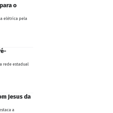
para o
a elétrica pela
ré-
da rede estadual
Bom Jesus da
estaca a