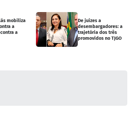
lás mobiliza
De juízes a
ontra a
desembargadores: a
 contra a
trajetória dos três
promovidos no TJGO