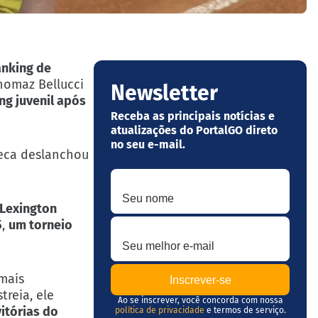
anking de
homaz Bellucci
Newsletter
ng j
uvenil
após
Receba as principais notícias e
atualizações do PortalGO direto
no seu e-mail.
seca deslanchou
Seu nome
Lexington
Seu melhor e-mail
5
,
um torneio
mais
streia, ele
Ao se inscrever, você concorda com nossa
itórias do
política de privacidade
e termos de serviço.