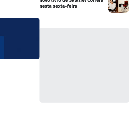
novo livro de Salatiel Correia
nesta sexta-feira