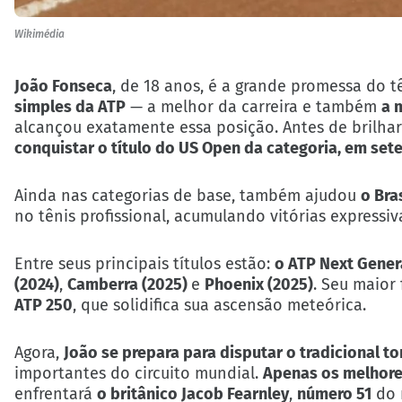
Wikimédia
João Fonseca
, de 18 anos, é a grande promessa do tê
simples da ATP
— a melhor da carreira e também
a 
alcançou exatamente essa posição. Antes de brilhar 
conquistar o título do
US Open
da categoria, em set
Ainda nas categorias de base, também ajudou
o Bra
no tênis profissional, acumulando vitórias expressi
Entre seus principais títulos estão:
o ATP Next Gener
(2024)
,
Camberra (2025)
e
Phoenix
(2025)
. Seu maior
ATP 250
, que solidifica sua ascensão meteórica.
Agora,
João se prepara para disputar o tradicional 
importantes do circuito mundial.
Apenas os melhore
enfrentará
o britânico Jacob Fearnley
,
número 51
do 