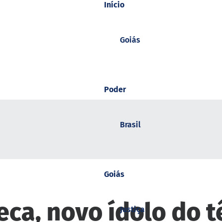
Início
Goiás
Poder
Brasil
Goiás
ca, novo ídolo do tê
Justiça