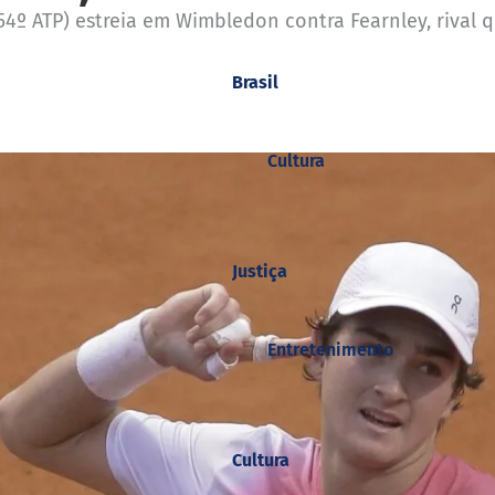
54º ATP) estreia em Wimbledon contra Fearnley, rival 
Brasil
Cultura
Justiça
Entretenimento
Cultura