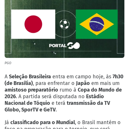
PGO
A
Seleção Brasileira
entra em campo hoje, às
7h30
(de Brasília)
, para enfrentar o
Japão
em mais um
amistoso preparatório
rumo à
Copa do Mundo de
2026
. A partida será disputada no
Estádio
Nacional de Tóquio
e terá
transmissão da TV
Globo, SporTV e GeTV
.
Já
classificado para o Mundial
, o Brasil mantém o
foco na preparação para o torneio, que será