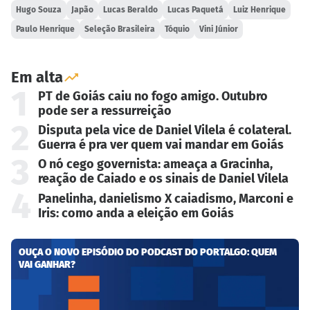
Hugo Souza
Japão
Lucas Beraldo
Lucas Paquetá
Luiz Henrique
Paulo Henrique
Seleção Brasileira
Tóquio
Vini Júnior
Em alta
1
PT de Goiás caiu no fogo amigo. Outubro
pode ser a ressurreição
2
Disputa pela vice de Daniel Vilela é colateral.
Guerra é pra ver quem vai mandar em Goiás
3
O nó cego governista: ameaça a Gracinha,
reação de Caiado e os sinais de Daniel Vilela
4
Panelinha, danielismo X caiadismo, Marconi e
Iris: como anda a eleição em Goiás
OUÇA O NOVO EPISÓDIO DO PODCAST DO PORTALGO: QUEM
VAI GANHAR?