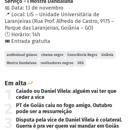
Serviço – I Mostra Dandaluna
📅 Data: 13 de novembro
📍 Local: LIS – Unidade Universitária de
Laranjeiras (Rua Prof. Alfredo de Castro, 9175 –
Parque das Laranjeiras, Goiânia – GO)
🕓 Horário: 14h
🎟️ Entrada gratuita
audiovisual goiano
cinema negro
Consciência Negra
Goiânia
Mostra Dandaluna
realizadores negros
UEG
Em alta
1
Caiado ou Daniel Vilela: alguém vai ter que
ceder a vice
2
PT de Goiás caiu no fogo amigo. Outubro
pode ser a ressurreição
3
Disputa pela vice de Daniel Vilela é colateral.
Guerra é pra ver quem vai mandar em Goiás