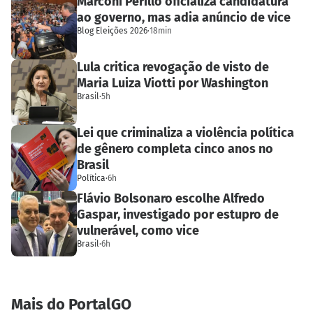
Marconi Perillo oficializa candidatura
ao governo, mas adia anúncio de vice
Blog Eleições 2026
·
18min
Lula critica revogação de visto de
Maria Luiza Viotti por Washington
Brasil
·
5h
Lei que criminaliza a violência política
de gênero completa cinco anos no
Brasil
Política
·
6h
Flávio Bolsonaro escolhe Alfredo
Gaspar, investigado por estupro de
vulnerável, como vice
Brasil
·
6h
Mais do PortalGO