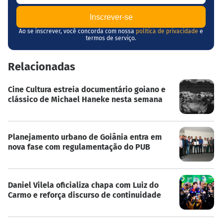
Ao se inscrever, você concorda com nossa
política de privacidade
e
termos de serviço.
Relacionadas
Cine Cultura estreia documentário goiano e
clássico de Michael Haneke nesta semana
Planejamento urbano de Goiânia entra em
nova fase com regulamentação do PUB
Daniel Vilela oficializa chapa com Luiz do
Carmo e reforça discurso de continuidade