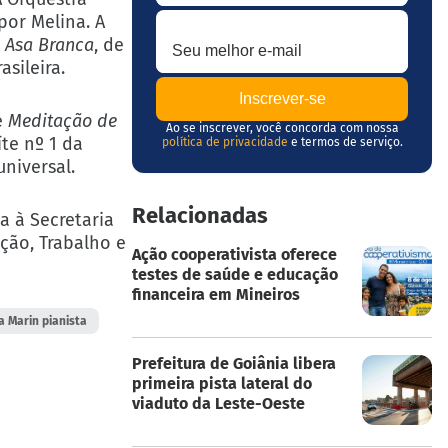
Seu melhor e-mail
por Melina. A
a
Asa Branca
, de
sileira.
 e
Meditação de
Ao se inscrever, você concorda com nossa
te nº 1 da
política de privacidade
e termos de serviço.
niversal.
Relacionadas
a à Secretaria
ação, Trabalho e
Ação cooperativista oferece
testes de saúde e educação
financeira em Mineiros
a Marin pianista
Prefeitura de Goiânia libera
primeira pista lateral do
viaduto da Leste-Oeste