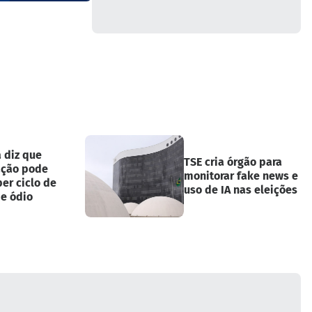
 diz que
TSE cria órgão para
ação pode
monitorar fake news e
er ciclo de
uso de IA nas eleições
 e ódio