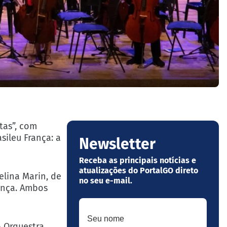
tas”, com
sileu França: a
Newsletter
Receba as principais notícias e
atualizações do PortalGO direto
elina Marin, de
no seu e-mail.
rança. Ambos
Seu nome
A Orquestra