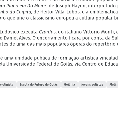
ara Piano em Dó Maior
, de Joseph Haydn, interpretado 
inho do Caipira
, de Heitor Villa-Lobos, e a emblemátic
o que une o classicismo europeu à cultura popular bra
 Ludovico executa
Czardas
, do italiano Vittorio Monti,
e Daniel Alves. O encerramento ficará por conta da Suí
ntes de uma das mais populares óperas do repertório u
é uma unidade pública de formação artística vinculad
pela Universidade Federal de Goiás, via Centro de Educ
violinista
Escola do Futuro de Goiás
Goiânia
jovens solistas
Melin