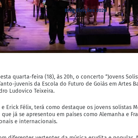
Blog Eleições 2026
sta quarta-feira (18), às 20h, o concerto “Jovens Solis
fanto-juvenis da Escola do Futuro de Goiás em Artes Ba
dro Ludovico Teixeira.
e Erick Félix, terá como destaque os jovens solistas M
sta que já se apresentou em países como Alemanha e F
nais e internacionais.
om diferentes vertentes da música erudita e popular. 