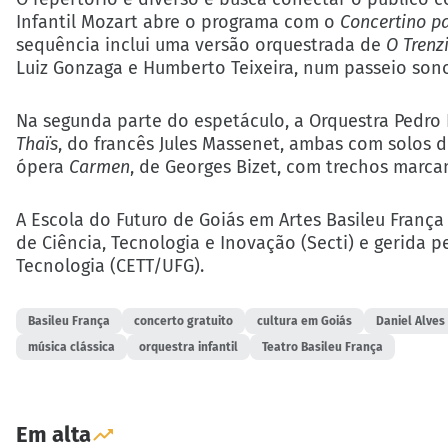
Infantil Mozart abre o programa com o
Concertino p
sequência inclui uma versão orquestrada de
O Trenz
Luiz Gonzaga e Humberto Teixeira, num passeio sonor
Na segunda parte do espetáculo, a Orquestra Pedro
Thaïs
, do francês Jules Massenet, ambas com solos d
ópera
Carmen
, de Georges Bizet, com trechos marca
A
Escola do Futuro de Goiás em Artes Basileu França
de Ciência, Tecnologia e Inovação (Secti) e gerida 
Tecnologia (CETT/UFG).
Basileu França
concerto gratuito
cultura em Goiás
Daniel Alves 
música clássica
orquestra infantil
Teatro Basileu França
Em alta