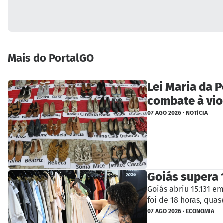
Mais do PortalGO
Lei Maria da 
combate à vio
07 AGO 2026 · NOTÍCIA
Goiás supera 
Goiás abriu 15.131 e
foi de 18 horas, qu
07 AGO 2026 · ECONOMIA