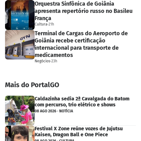
Orquestra Sinfônica de Goiânia
apresenta repertório russo no Basileu
França
Cultura
·
21h
Terminal de Cargas do Aeroporto de
Goiânia recebe certificação
internacional para transporte de
medicamentos
Negócios
·
23h
Mais do PortalGO
Caldazinha sedia 2ª Cavalgada do Batom
com percurso, trio elétrico e shows
08 AGO 2026 · NOTÍCIA
Festival X Zone reúne vozes de Jujutsu
Kaisen, Dragon Ball e One Piece