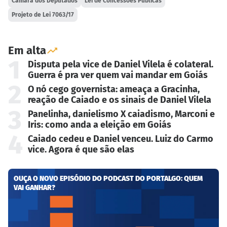
Câmara dos Deputados
Lei de Concessões Públicas
Projeto de Lei 7063/17
Em alta
1
Disputa pela vice de Daniel Vilela é colateral.
Guerra é pra ver quem vai mandar em Goiás
2
O nó cego governista: ameaça a Gracinha,
reação de Caiado e os sinais de Daniel Vilela
3
Panelinha, danielismo X caiadismo, Marconi e
Iris: como anda a eleição em Goiás
4
Caiado cedeu e Daniel venceu. Luiz do Carmo
vice. Agora é que são elas
OUÇA O NOVO EPISÓDIO DO PODCAST DO PORTALGO: QUEM
VAI GANHAR?