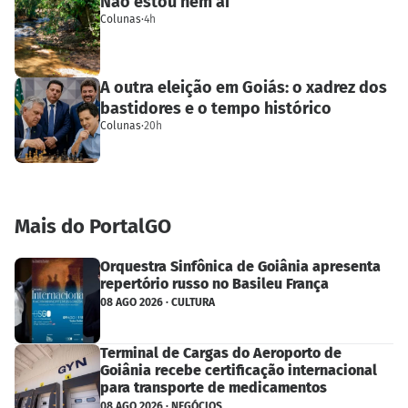
Não estou nem aí
Colunas
·
4h
A outra eleição em Goiás: o xadrez dos
bastidores e o tempo histórico
Colunas
·
20h
Mais do PortalGO
Orquestra Sinfônica de Goiânia apresenta
repertório russo no Basileu França
08 AGO 2026 · CULTURA
Terminal de Cargas do Aeroporto de
Goiânia recebe certificação internacional
para transporte de medicamentos
08 AGO 2026 · NEGÓCIOS