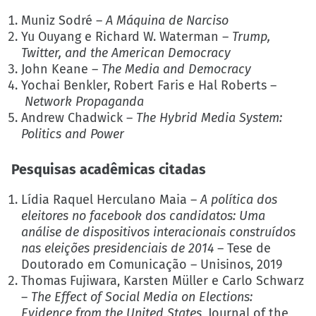
Muniz Sodré –
A Máquina de Narciso
Yu Ouyang e Richard W. Waterman –
Trump,
Twitter, and the American Democracy
John Keane –
The Media and Democracy
Yochai Benkler, Robert Faris e Hal Roberts –
Network Propaganda
Andrew Chadwick –
The Hybrid Media System:
Politics and Power
Pesquisas acadêmicas citadas
Lídia Raquel Herculano Maia –
A política dos
eleitores no facebook dos candidatos: Uma
análise de dispositivos interacionais construídos
nas eleições presidenciais de 2014
– Tese de
Doutorado em Comunicação – Unisinos, 2019
Thomas Fujiwara, Karsten Müller e Carlo Schwarz
–
T
he Effect of Social Media on Elections:
Evidence from the United States
, Journal of the