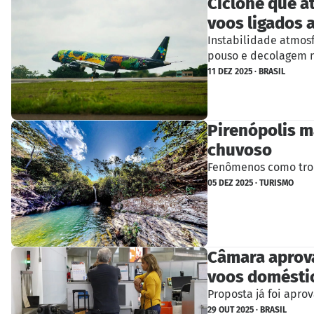
Ciclone que a
voos ligados 
Instabilidade atmosf
pouso e decolagem n
11 DEZ 2025 · BRASIL
Pirenópolis 
chuvoso
Fenômenos como trom
05 DEZ 2025 · TURISMO
Câmara aprova
voos domésti
Proposta já foi apro
29 OUT 2025 · BRASIL