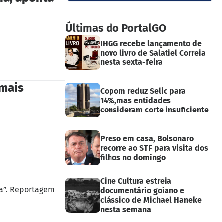
Últimas do PortalGO
IHGG recebe lançamento de
novo livro de Salatiel Correia
nesta sexta-feira
 mais
Copom reduz Selic para
14%,mas entidades
consideram corte insuficiente
Preso em casa, Bolsonaro
recorre ao STF para visita dos
filhos no domingo
Cine Cultura estreia
da”. Reportagem
documentário goiano e
clássico de Michael Haneke
nesta semana