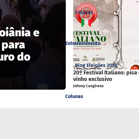
Colunas
oiânia e
 para
Entretenimento
uro do
Blog Eleições 2026
20º Festival Italiano: pisa
vinho exclusivo
Johnny Cangirana
Colunas