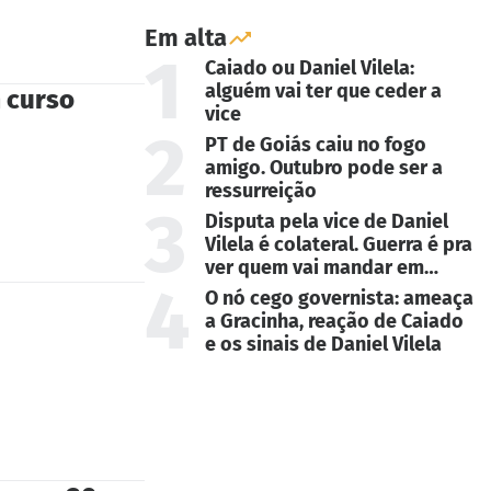
Em alta
1
Caiado ou Daniel Vilela:
alguém vai ter que ceder a
 curso
vice
2
PT de Goiás caiu no fogo
amigo. Outubro pode ser a
ressurreição
3
Disputa pela vice de Daniel
Vilela é colateral. Guerra é pra
ver quem vai mandar em
4
Goiás
O nó cego governista: ameaça
a Gracinha, reação de Caiado
e os sinais de Daniel Vilela