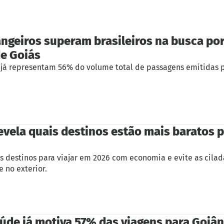
ngeiros superam brasileiros na busca po
de Goiás
s já representam 56% do volume total de passagens emitidas p
evela quais destinos estão mais baratos p
s destinos para viajar em 2026 com economia e evite as cila
e no exterior.
úde já motiva 57% das viagens para Goiân