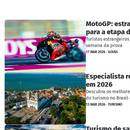
MotoGP: estra
para a etapa 
Turistas estrangeiro
semana da prova
17 MAR 2026 · GOIÁS
Especialista r
em 2026
Descubra os melhore
do turismo no Brasil 
13 MAR 2026 · TURISMO
Turismo de sa