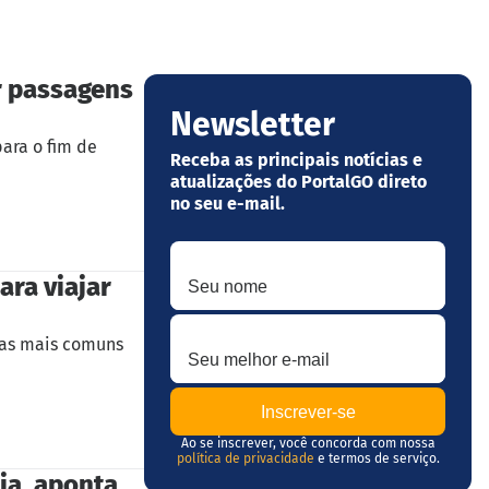
r passagens
Newsletter
ara o fim de
Receba as principais notícias e
atualizações do PortalGO direto
no seu e-mail.
Seu nome
ara viajar
Seu melhor e-mail
das mais comuns
Ao se inscrever, você concorda com nossa
política de privacidade
e termos de serviço.
ia, aponta