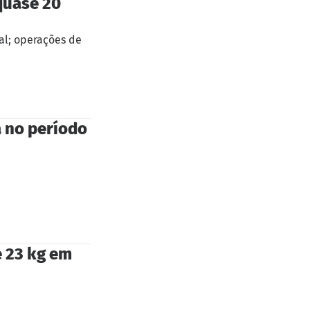
quase 20
al; operações de
 no período
é 23 kg em