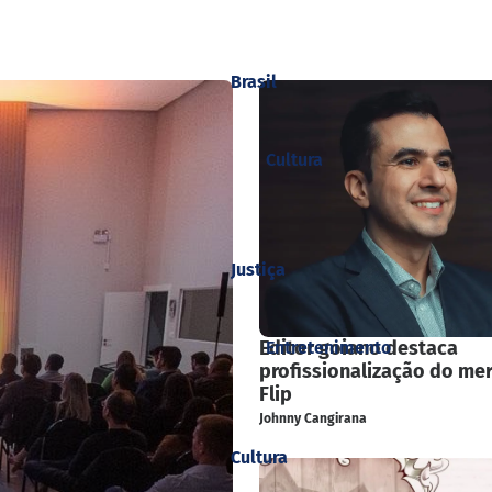
Brasil
Cultura
Justiça
Editor goiano destaca
Entretenimento
profissionalização do me
Flip
Johnny Cangirana
Cultura