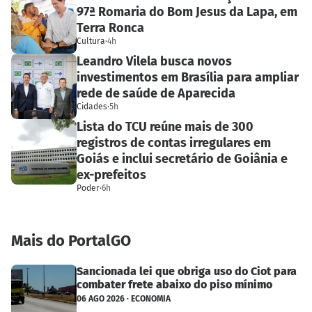
97ª Romaria do Bom Jesus da Lapa, em
Terra Ronca
Cultura
·
4h
Leandro Vilela busca novos
investimentos em Brasília para ampliar
rede de saúde de Aparecida
Cidades
·
5h
Lista do TCU reúne mais de 300
registros de contas irregulares em
Goiás e inclui secretário de Goiânia e
ex-prefeitos
Poder
·
6h
Mais do PortalGO
Sancionada lei que obriga uso do Ciot para
combater frete abaixo do piso mínimo
06 AGO 2026 · ECONOMIA