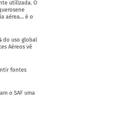
te utilizada. O
 querosene
ia aérea… é o
%
do uso global
tes Aéreos vê
ntir fontes
rnam o SAF uma