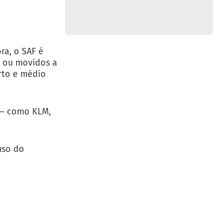
ra, o SAF é
s ou movidos a
rto e médio
 — como KLM,
uso do