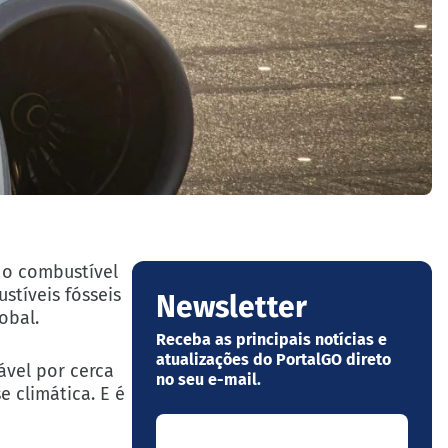
 o combustível
stíveis fósseis
Newsletter
obal.
Receba as principais notícias e
atualizações do PortalGO direto
ável por cerca
no seu e-mail.
 climática. E é
Seu nome