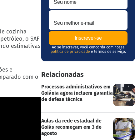
Seu melhor e-mail
de cozinha
 petróleo, o SAF
undo estimativas
Ao se inscrever, você concorda com nossa
política de privacidade
e termos de serviço.
ões e
Relacionadas
omparado com o
Processos administrativos em
Goiânia agora incluem garantia
de defesa técnica
Aulas da rede estadual de
Goiás recomeçam em 3 de
agosto