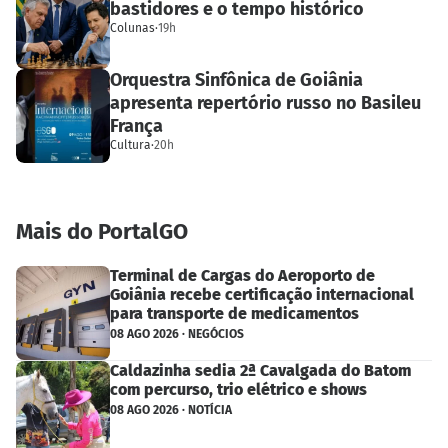
bastidores e o tempo histórico
Colunas
·
19h
Orquestra Sinfônica de Goiânia
apresenta repertório russo no Basileu
França
Cultura
·
20h
Mais do PortalGO
Terminal de Cargas do Aeroporto de
Goiânia recebe certificação internacional
para transporte de medicamentos
08 AGO 2026 · NEGÓCIOS
Caldazinha sedia 2ª Cavalgada do Batom
com percurso, trio elétrico e shows
08 AGO 2026 · NOTÍCIA