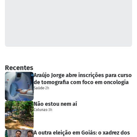
Recentes
Araújo Jorge abre inscrições para curso
de tomografia com foco em oncologia
Saúde
·
2h
Não estou nem aí
Colunas
·
3h
A outra eleição em Goiás: o xadrez dos