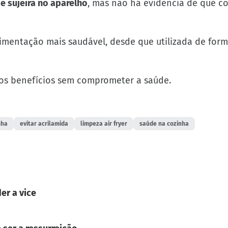
e sujeira no aparelho
, mas não há evidência de que 
limentação mais saudável, desde que utilizada de for
 os benefícios sem comprometer a saúde.
nha
evitar acrilamida
limpeza air fryer
saúde na cozinha
er a vice