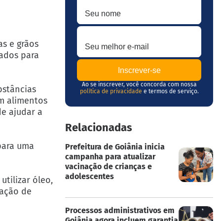
Seu melhor e-mail
s e grãos
zados para
Ao se inscrever, você concorda com nossa
bstâncias
política de privacidade
e termos de serviço.
em alimentos
e ajudar a
Relacionadas
 para uma
Prefeitura de Goiânia inicia
campanha para atualizar
vacinação de crianças e
adolescentes
tilizar óleo,
ração de
Processos administrativos em
Goiânia agora incluem garantia