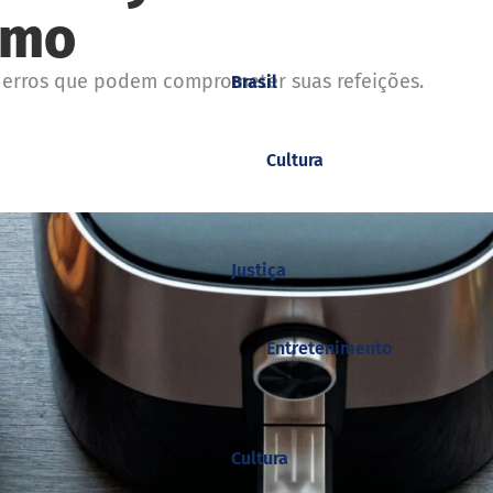
imo
te erros que podem comprometer suas refeições.
Brasil
Cultura
Justiça
Entretenimento
Cultura