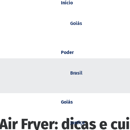
Início
Goiás
Poder
Brasil
Goiás
ir Fryer: dicas e c
Justiça