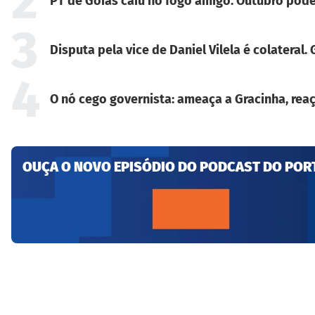
2
PT de Goiás caiu no fogo amigo. Outubro pode
3
Disputa pela vice de Daniel Vilela é colateral
4
O nó cego governista: ameaça a Gracinha, reaç
OUÇA O NOVO EPISÓDIO DO PODCAST DO POR