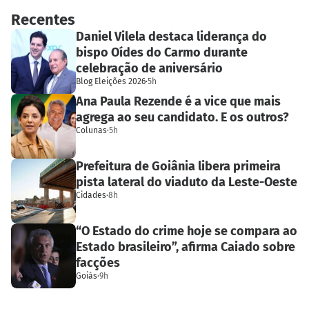
Recentes
Daniel Vilela destaca liderança do
bispo Oídes do Carmo durante
celebração de aniversário
Blog Eleições 2026
·
5h
Ana Paula Rezende é a vice que mais
agrega ao seu candidato. E os outros?
Colunas
·
5h
Prefeitura de Goiânia libera primeira
pista lateral do viaduto da Leste-Oeste
Cidades
·
8h
“O Estado do crime hoje se compara ao
Estado brasileiro”, afirma Caiado sobre
facções
Goiás
·
9h