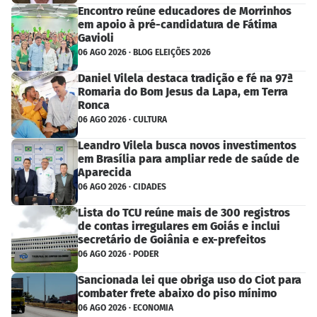
Encontro reúne educadores de Morrinhos
em apoio à pré-candidatura de Fátima
Gavioli
06 AGO 2026 · BLOG ELEIÇÕES 2026
Daniel Vilela destaca tradição e fé na 97ª
Romaria do Bom Jesus da Lapa, em Terra
Ronca
06 AGO 2026 · CULTURA
Leandro Vilela busca novos investimentos
em Brasília para ampliar rede de saúde de
Aparecida
06 AGO 2026 · CIDADES
Lista do TCU reúne mais de 300 registros
de contas irregulares em Goiás e inclui
secretário de Goiânia e ex-prefeitos
06 AGO 2026 · PODER
Sancionada lei que obriga uso do Ciot para
combater frete abaixo do piso mínimo
06 AGO 2026 · ECONOMIA